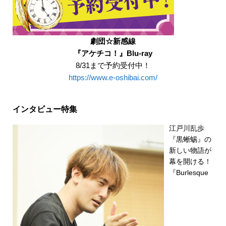
劇団☆新感線
『アケチコ！』Blu-ray
8/31まで予約受付中！
https://www.e-oshibai.com/
インタビュー特集
江戸川乱歩
『黒蜥蜴』の
新しい物語が
幕を開ける！
『Burlesque