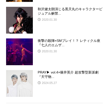
秋沢健太朗演じる黒天丸のキャラクタービ
ジュアル解禁...
2020.01.30
衝撃の殺陣×SMプレイ！？ レティクル座
『七人のエムザ...
2020.01.30
PRAY▶ vol.4×篠井英介 超攻撃型新派劇
『天守物...
2024.05.27