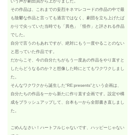
いう声が劇団員から上がりました。
その作品は、これまでの妄烈キネマレコードの作品の中で最
も陰鬱な作品と言っても過言ではなく、劇団を立ち上げたば
かりで尖っていた当時でも「異色」「怪作」と評される作品
でした。
自分で言うのもあれですが、絶対にもう一度やることのない
と思っていた作品です。
だからこそ、今の自分たちがもう一度あの作品をやり直すと
したらどうなるのか？と想像した時にとてもワクワクしまし
た。
そんなワクワクから誕生した“RE:presents”という企画は、
自分たちの作品を一から新たに作り直す企画です。設定や構
成をブラッシュアップして、台本も一から全部書き直しまし
た。
ごめんなさい！ハートフルじゃないです、ハッピーじゃない