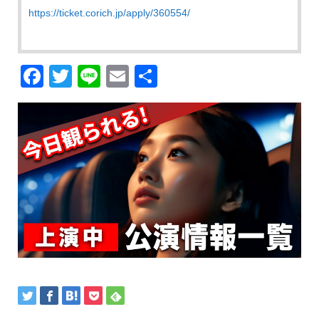
https://ticket.corich.jp/apply/360554/
Facebook
Twitter
Line
Email
共
有