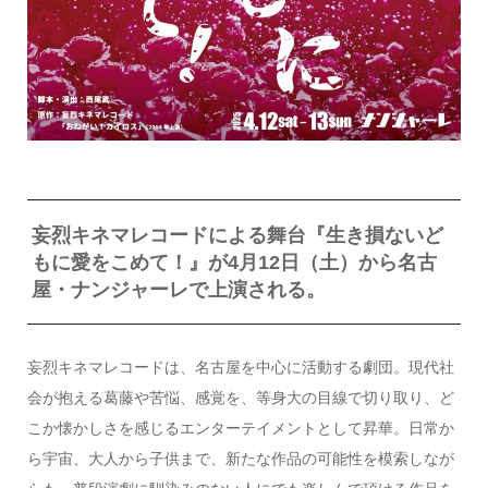
妄烈キネマレコードによる舞台『生き損ないど
もに愛をこめて！』が4月12日（土）から名古
屋・ナンジャーレで上演される。
妄烈キネマレコードは、名古屋を中心に活動する劇団。現代社
会が抱える葛藤や苦悩、感覚を、等身大の目線で切り取り、ど
こか懐かしさを感じるエンターテイメントとして昇華。日常か
ら宇宙、大人から子供まで、新たな作品の可能性を模索しなが