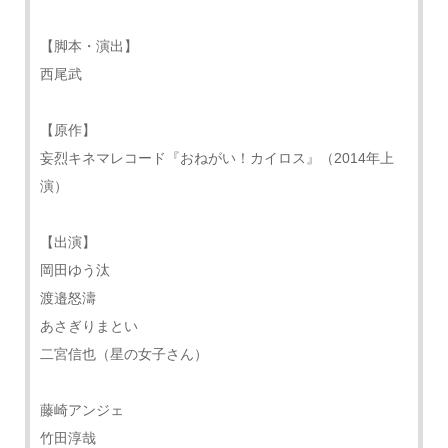
【脚本・演出】
西尾武
【原作】
妄烈キネマレコード『おねがい！カイロス』（2014年上
演）
【出演】
岡田ゆう汰
渡邉怒濤
あさぎりまとい
二宮信也（星の女子さん）
藤崎アンジェ
竹田淳哉