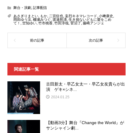
舞台・演劇
,
記事配信
あさぎりまとい
,
もか
,
二宮信也
,
妄烈キネマレコード
,
小﨑康史
,
岡田ゆう汰
,
棚瀬みつぐ
,
渡邉怒濤
,
生き損ないどもに愛をこめ
て！
,
空知ゆい
,
竹市桃香
,
竹田淳哉
,
菅沼了
,
藤崎アンジェ
関連記事一覧
古田新太・早乙女太一・早乙女友貴らが出
演 ゲキ×シネ...
2024.01.25
【動画3分】舞台『Change the World』が
サンシャイン劇...