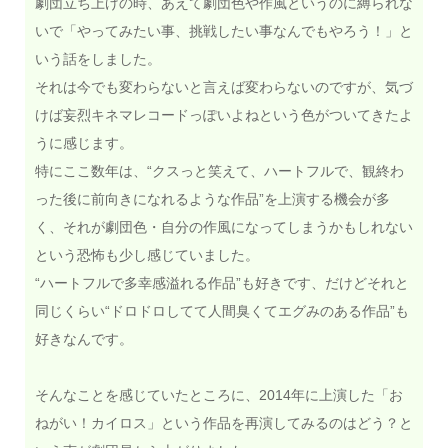
劇団立ち上げの時、あえて劇団色や作風というのに縛られな
いで「やってみたい事、挑戦したい事なんでもやろう！」と
いう話をしました。
それは今でも変わらないと言えば変わらないのですが、気づ
けば妄烈キネマレコードっぽいよねという色がついてきたよ
うに感じます。
特にここ数年は、“クスっと笑えて、ハートフルで、観終わ
った後に前向きになれるような作品”を上演する機会が多
く、それが劇団色・自分の作風になってしまうかもしれない
という恐怖も少し感じていました。
“ハートフルで多幸感溢れる作品”も好きです、だけどそれと
同じくらい“ドロドロしてて人間臭くてエグみのある作品”も
好きなんです。
そんなことを感じていたところに、2014年に上演した「お
ねがい！カイロス」という作品を再演してみるのはどう？と