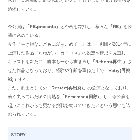
らも、普段演劇に馴染みのない人にでも楽しんで頂ける作品を
追求している。
今公演は
「RE:presents」
と企画を銘打ち、様々な
「RE」
を公
演に込めている。
今作『生き損ないどもに愛をこめて！』は、同劇団が2014年に
上演した作品『おねがい！カイロス』の設定や構成を見直し、
キャストを新たに、脚本も一から書き直し
「Reborn(再生)」
さ
せた作品となっており、経験や年齢を重ねた上で
「Retry(再挑
戦)」
する。
また、劇団としての
「Restart(再出発)」
の公演となっており、
若く尖っていた頃の情熱を
「Remember(回顧)」
し、今公演を
起点にこれからも更なる挑戦を続けていきたいという思いも込
められている。
STORY