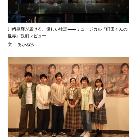
川﨑皇輝が届ける、優しい物語――ミュージカル『町田くんの
世界』観劇レビュー
文： あかね渉