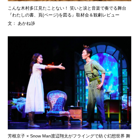
こんな木村多江見たことない！ 笑いと涙と音楽で奏でる舞台
『わたしの書、頁(ページ)を図る』取材会＆観劇レビュー
文： あかね渉
芳根京子 × Snow Man渡辺翔太がフライングで紡ぐ幻想世界 舞