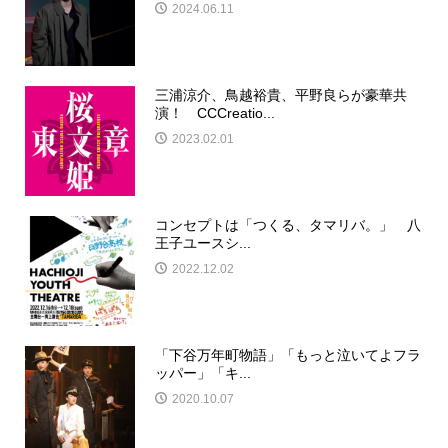
2024.06.11
三浦涼介、鳥越裕貴、平野良らが豪華共
演！ CCCreatio...
2023.02.01
コンセプトは「つくる、タマリバ。」 八
王子ユースシ...
2022.12.02
「下谷万年町物語」「もっと泣いてよフラ
ッパー」「キ...
2020.10.07