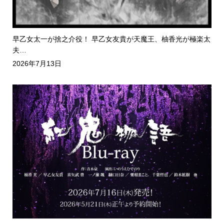
早乙女太一が捨之介役！ 早乙女友貴が天魔王、柚香光が極楽太
夫…
2026年7月13日