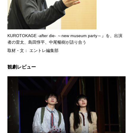
KUROTOKAGE -after die- ～new museum party～』を、出演
者の雷太、島田惇平、中尾暢樹が語り合う
取材・文： エントレ編集部
観劇レビュー