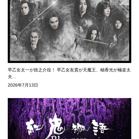
早乙女太一が捨之介役！ 早乙女友貴が天魔王、柚香光が極楽太
夫…
2026年7月13日