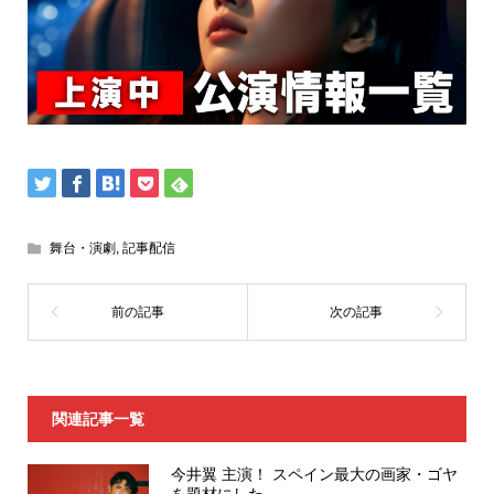
舞台・演劇
,
記事配信
関連記事一覧
今井翼 主演！ スペイン最大の画家・ゴヤ
を題材にした...