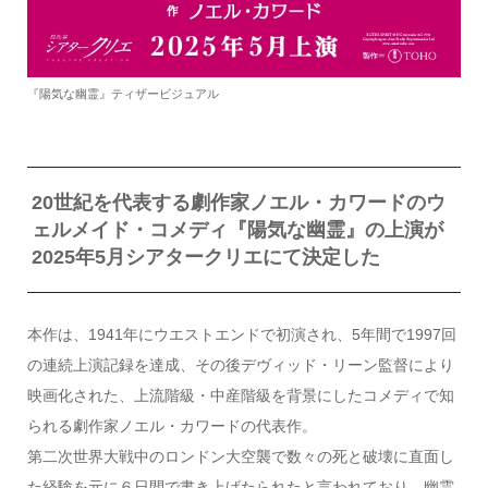
『陽気な幽霊』ティザービジュアル
20世紀を代表する劇作家ノエル・カワードのウ
ェルメイド・コメディ『陽気な幽霊』の上演が
2025年5月シアタークリエにて決定した
本作は、1941年にウエストエンドで初演され、5年間で1997回
の連続上演記録を達成、その後デヴィッド・リーン監督により
映画化された、上流階級・中産階級を背景にしたコメディで知
られる劇作家ノエル・カワードの代表作。
第二次世界大戦中のロンドン大空襲で数々の死と破壊に直面し
た経験を元に６日間で書き上げたられたと言われており、幽霊