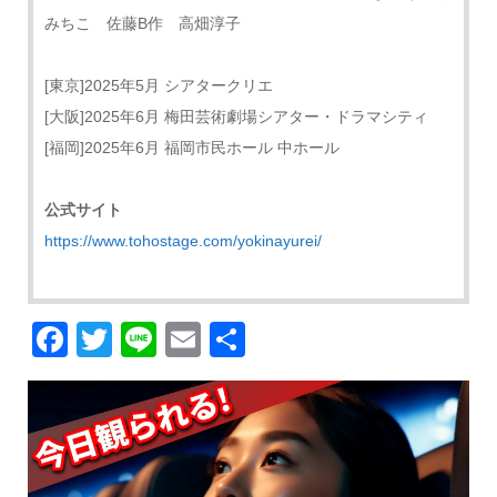
みちこ 佐藤B作 高畑淳子
[東京]2025年5月 シアタークリエ
[大阪]2025年6月 梅田芸術劇場シアター・ドラマシティ
[福岡]2025年6月 福岡市民ホール 中ホール
公式サイト
https://www.tohostage.com/yokinayurei/
Facebook
Twitter
Line
Email
共
有