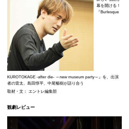
幕を開ける！
『Burlesque
KUROTOKAGE -after die- ～new museum party～』を、出演
者の雷太、島田惇平、中尾暢樹が語り合う
取材・文： エントレ編集部
観劇レビュー