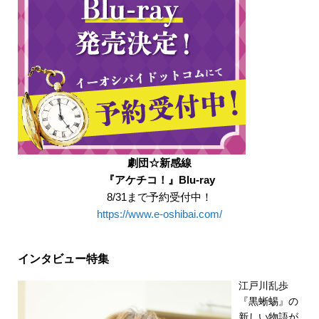
劇団☆新感線
『アケチコ！』Blu-ray
8/31まで予約受付中！
https://www.e-oshibai.com/
インタビュー特集
江戸川乱歩
『黒蜥蜴』の
新しい物語が