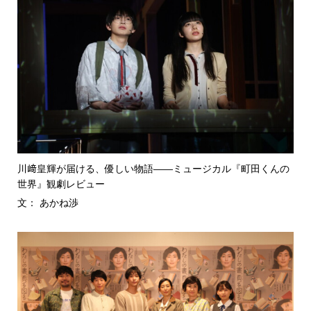
川﨑皇輝が届ける、優しい物語――ミュージカル『町田くんの
世界』観劇レビュー
文： あかね渉