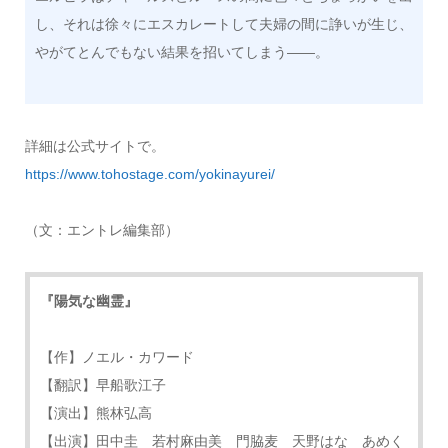
し、それは徐々にエスカレートして夫婦の間に諍いが生じ、
やがてとんでもない結果を招いてしまう――。
詳細は公式サイトで。
https://www.tohostage.com/yokinayurei/
（文：エントレ編集部）
『陽気な幽霊』
【作】ノエル・カワード
【翻訳】早船歌江子
【演出】熊林弘高
【出演】田中圭 若村麻由美 門脇麦 天野はな あめく