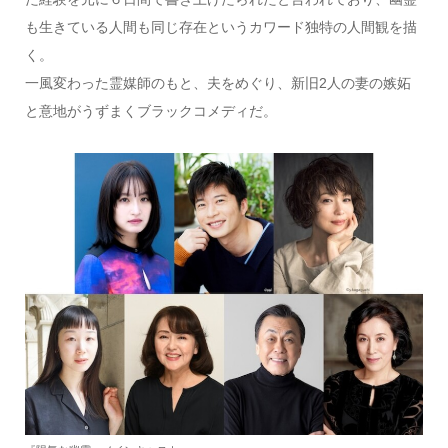
も生きている人間も同じ存在というカワード独特の人間観を描
く。
一風変わった霊媒師のもと、夫をめぐり、新旧2人の妻の嫉妬
と意地がうずまくブラックコメディだ。