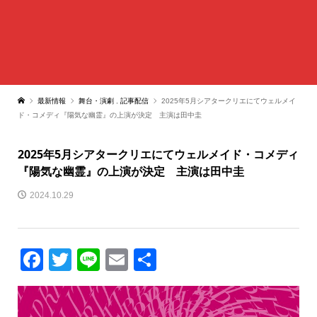
最新情報
舞台・演劇
,
記事配信
2025年5月シアタークリエにてウェルメイ
ド・コメディ『陽気な幽霊』の上演が決定 主演は田中圭
2025年5月シアタークリエにてウェルメイド・コメディ
『陽気な幽霊』の上演が決定 主演は田中圭
2024.10.29
Facebook
Twitter
Line
Email
共
有