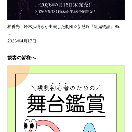
柚香光、鈴木拡樹らが出演した劇団☆新感線『紅鬼物語』Blu-
…
2026年4月17日
観客の皆様へ