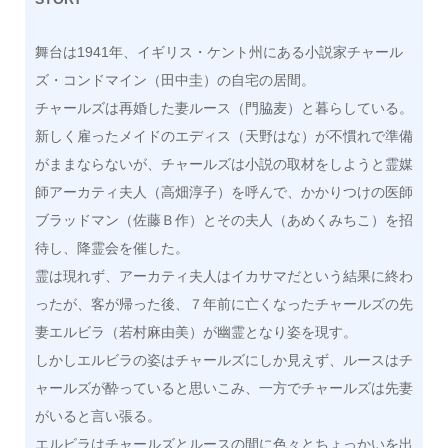
舞台は1941年、イギリス・ケント州にある小説家チャール
ズ・コンドマイン（田中圭）の自宅の居間。
チャールズは再婚した妻ルース（門脇麦）と暮らしている。
新しく雇ったメイドのエディス（天野はな）が不慣れで準備
がままならないが、チャールズは小説の取材をしようと霊媒
師アーカティ夫人（高畑淳子）を呼んで、かかりつけの医師
ブラッドマン（佐藤Ｂ作）とその夫人（あめくみちこ）を招
待し、降霊会を催した。
霊は現れず、アーカティ夫人はイカサマだという結果に終わ
ったが、客が帰った後、７年前に亡くなったチャールズの先
妻エルビラ（若村麻由美）が幽霊となり姿を現す。
しかしエルビラの姿はチャールズにしか見えず、ルースはチ
ャールズが酔っていると思いこみ、一方でチャールズは先妻
がいると言い張る。
エルビラはチャールズとルースの間に色々とちょっかいを出