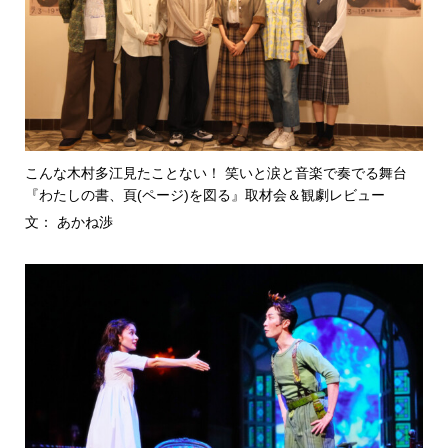
こんな木村多江見たことない！ 笑いと涙と音楽で奏でる舞台
『わたしの書、頁(ページ)を図る』取材会＆観劇レビュー
文： あかね渉