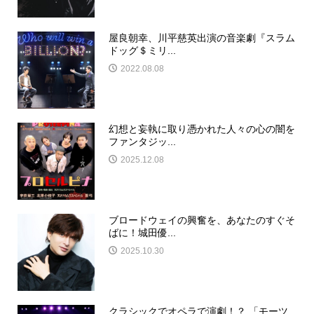
屋良朝幸、川平慈英出演の音楽劇『スラム
ドッグ＄ミリ...
2022.08.08
幻想と妄執に取り憑かれた人々の心の闇を
ファンタジッ...
2025.12.08
ブロードウェイの興奮を、あなたのすぐそ
ばに！城田優...
2025.10.30
クラシックでオペラで演劇！？ 「モーツ