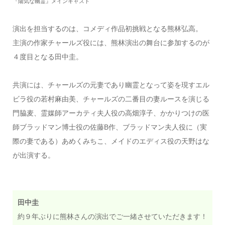
『陽気な幽霊』メインキャスト
演出を担当するのは、コメディ作品初挑戦となる熊林弘高。
主演の作家チャールズ役には、熊林演出の舞台に参加するのが
４度目となる田中圭。
共演には、チャールズの元妻であり幽霊となって姿を現すエル
ビラ役の若村麻由美、チャールズの二番目の妻ルースを演じる
門脇麦、霊媒師アーカティ夫人役の高畑淳子、かかりつけの医
師ブラッドマン博士役の佐藤B作、ブラッドマン夫人役に（実
際の妻である）あめくみちこ、メイドのエディス役の天野はな
が出演する。
田中圭
約９年ぶりに熊林さんの演出でご一緒させていただきます！