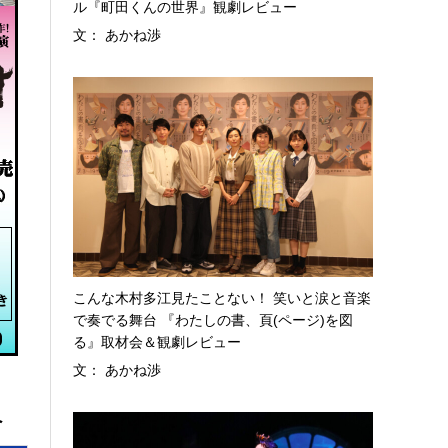
ル『町田くんの世界』観劇レビュー
文： あかね渉
こんな木村多江見たことない！ 笑いと涙と音楽
で奏でる舞台 『わたしの書、頁(ページ)を図
る』取材会＆観劇レビュー
文： あかね渉
へ