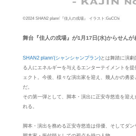
©2024 SHAN2 plann’『佳人の戎場』 イラスト:GuCChi
舞台『佳人の戎場』が1月17日(水)からせん
SHAN2 plann'(シャンシャンプラン)
とは舞踏に演劇
る人にエネルギーを与えるエンターテイメントを提
ェクト。今後、様々な演出家を迎え、幾人かの勇姿
だ。
その第一弾として、脚本・演出に正安寺悠造を迎え
れる。
脚本・演出を務める正安寺悠造は俳優、そしてダン
脚本家・振付師としての視点を持つ人物。