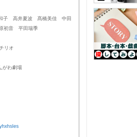
和子 高井夏波 髙橋美佳 中田
美 原初音 平田瑞季
グチリオ
せんがわ劇場
=yhxhsles