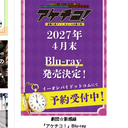
劇団☆新感線
『アケチコ！』Blu-ray