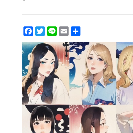
Facebook
Twitter
Line
Email
共
有