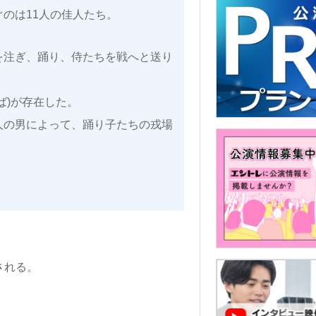
のは11人の佳人たち。
を注ぎ、踊り、侍たちを戦へと送り
ば)が存在した。
人の男によって、踊り子たちの戎場
される。