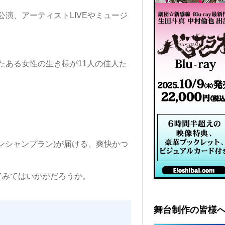
演、アーティストLIVEやミュージ
たある女性の生き様が11人の佳人た
(シャンシャンプラン)が届ける、爽快かつ
てみてはいかがだろうか。
舞台制作の皆様