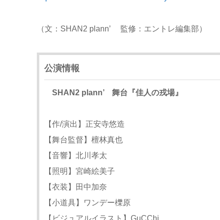
（文：SHAN2 plann’ 監修：エントレ編集部）
公演情報
SHAN2 plann’ 舞台『佳人の戎場』
【作/演出】正安寺悠造
【舞台監督】檀林真也
【音響】北川孝太
【照明】宮崎絵美子
【衣装】田中加奈
【小道具】ワンデー櫟原
【ビジュアルイラスト】GuCChi