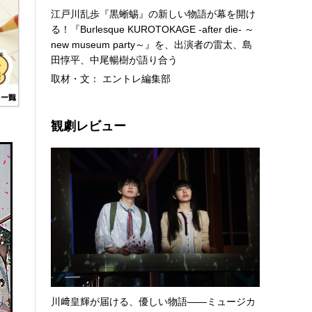
江戸川乱歩『黒蜥蜴』の新しい物語が幕を開け
る！『Burlesque KUROTOKAGE -after die- ～
new museum party～』を、出演者の雷太、島
田惇平、中尾暢樹が語り合う
取材・文： エントレ編集部
観劇レビュー
川﨑皇輝が届ける、優しい物語――ミュージカ