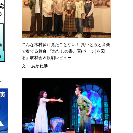
こんな木村多江見たことない！ 笑いと涙と音楽
で奏でる舞台 『わたしの書、頁(ページ)を図
る』取材会＆観劇レビュー
文： あかね渉
へ