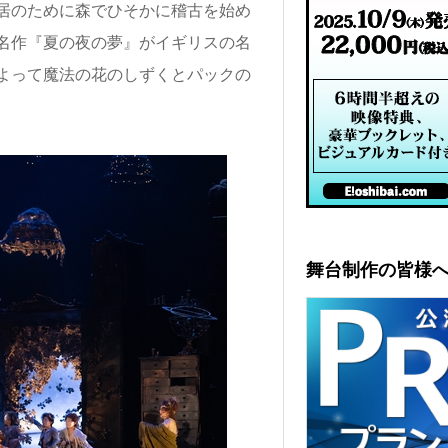
居のために森でひそかに稽古を始め
名作『夏の夜の夢』がイギリスの名
よって魔法の花のしずくとパックの
舞台制作の皆様