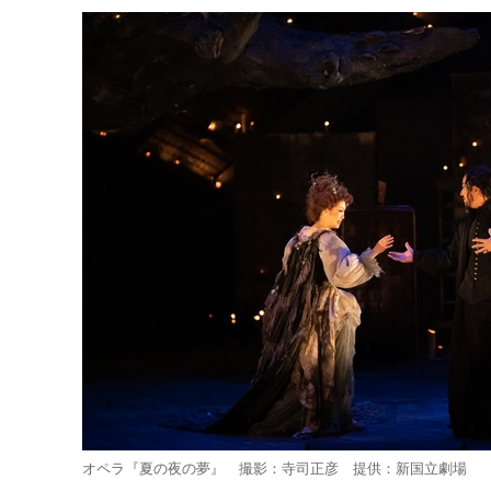
オペラ『夏の夜の夢』 撮影：寺司正彦 提供：新国立劇場