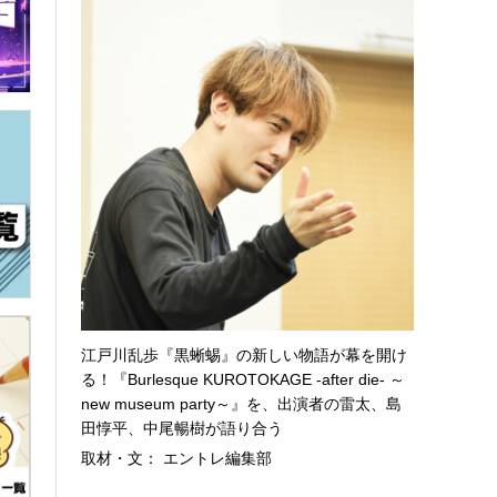
江戸川乱歩『黒蜥蜴』の新しい物語が幕を開け
る！『Burlesque KUROTOKAGE -after die- ～
new museum party～』を、出演者の雷太、島
田惇平、中尾暢樹が語り合う
取材・文： エントレ編集部