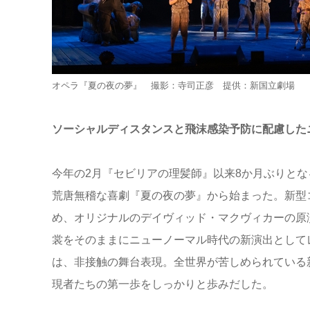
オペラ『夏の夜の夢』 撮影：寺司正彦 提供：新国立劇場
ソーシャルディスタンスと飛沫感染予防に配慮した
今年の2月『セビリアの理髪師』以来8か月ぶりと
荒唐無稽な喜劇『夏の夜の夢』から始まった。新型コロ
め、オリジナルのデイヴィッド・マクヴィカーの原
裳をそのままにニューノーマル時代の新演出として
は、非接触の舞台表現。全世界が苦しめられている
現者たちの第一歩をしっかりと歩みだした。