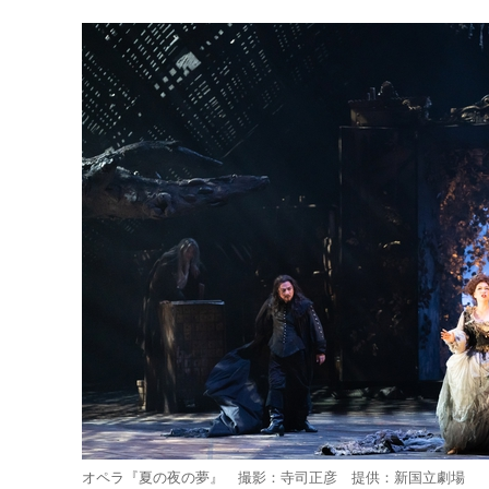
有
オペラ『夏の夜の夢』 撮影：寺司正彦 提供：新国立劇場