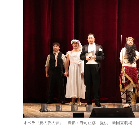
オペラ『夏の夜の夢』 撮影：寺司正彦 提供：新国立劇場