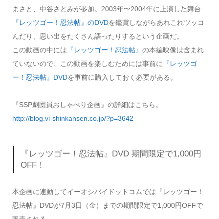
まさと、中谷さとみが参加。2003年〜2004年に上演した舞台
『レッツゴー！忍法帖』のDVD
を鑑賞しながらあれこれツッコ
んだり、思い出をたくさん語ったりするという企画だ。
この動画の中には
『レッツゴー！忍法帖』
の本編映像は含まれ
ていないので、この動画を楽しむためには事前に
『レッツゴ
ー！忍法帖』DVD
を事前に購入しておく必要がある。
『SSP劇団員おしゃべり企画』の詳細はこちら。
http://blog.vi-shinkansen.co.jp/?p=3642
『レッツゴー！忍法帖』DVD 期間限定で1,000円
OFF！
本企画に連動してイーオシバイドットコムでは『レッツゴー！
忍法帖』DVDが7月3日（金）までの期間限定で1,000円OFFで
販売される。