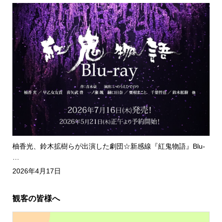
柚香光、鈴木拡樹らが出演した劇団☆新感線『紅鬼物語』Blu-
…
2026年4月17日
観客の皆様へ