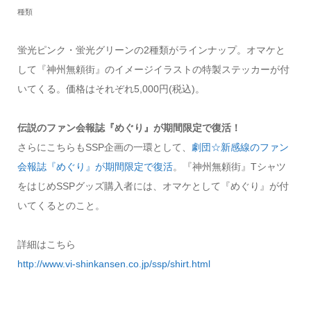
種類
蛍光ピンク・蛍光グリーンの2種類がラインナップ。オマケと
して『神州無頼街』のイメージイラストの特製ステッカーが付
いてくる。価格はそれぞれ5,000円(税込)。
伝説のファン会報誌『めぐり』が期間限定で復活！
さらにこちらもSSP企画の一環として、
劇団☆新感線のファン
会報誌『めぐり』が期間限定で復活
。『神州無頼街』Tシャツ
をはじめSSPグッズ購入者には、オマケとして『めぐり』が付
いてくるとのこと。
詳細はこちら
http://www.vi-shinkansen.co.jp/ssp/shirt.html