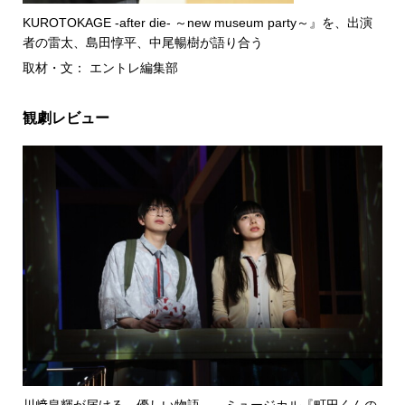
KUROTOKAGE -after die- ～new museum party～』を、出演
者の雷太、島田惇平、中尾暢樹が語り合う
取材・文： エントレ編集部
観劇レビュー