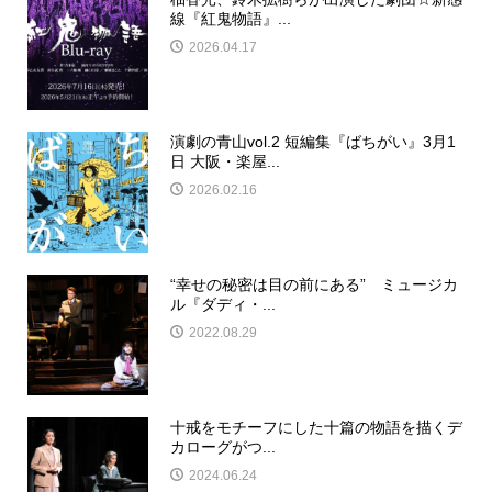
線『紅鬼物語』...
2026.04.17
演劇の青山vol.2 短編集『ばちがい』3月1
日 大阪・楽屋...
2026.02.16
“幸せの秘密は目の前にある” ミュージカ
ル『ダディ・...
2022.08.29
十戒をモチーフにした十篇の物語を描くデ
カローグがつ...
2024.06.24