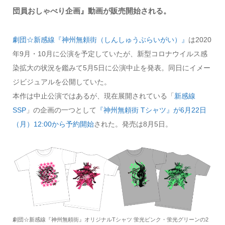
団員おしゃべり企画』動画が販売開始される。
劇団☆新感線『神州無頼街（しんしゅうぶらいがい）』
は2020
年9月・10月に公演を予定していたが、新型コロナウイルス感
染拡大の状況を鑑みて5月5日に公演中止を発表。同日にイメー
ジビジュアルを公開していた。
本作は中止公演ではあるが、現在展開されている「
新感線
SSP
」の企画の一つとして
『神州無頼街 Tシャツ』が6月22日
（月）12:00から予約開始
された。発売は8月5日。
劇団☆新感線『神州無頼街』オリジナルTシャツ 蛍光ピンク・蛍光グリーンの2