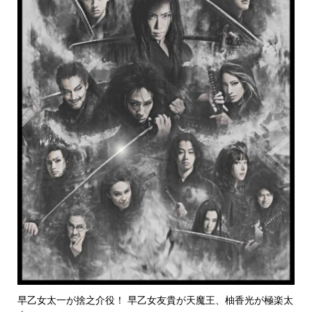
早乙女太一が捨之介役！ 早乙女友貴が天魔王、柚香光が極楽太