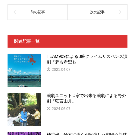
関連記事一覧
TEAM909によるB級クライムサスペンス演
劇『夢も希望も...
2021.04.07
演劇ユニット #家で出来る演劇による野外
劇『狂言山月...
2024.06.07
柚香光、鈴木拡樹らが出演した劇団☆新感