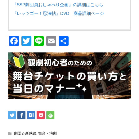
『SSP劇団員おしゃべり企画』の詳細はこちら
『レッツゴー！忍法帖』DVD 商品詳細ページ
Facebook
Twitter
Line
Email
共
有
劇団☆新感線
,
舞台・演劇