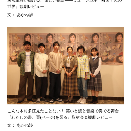
川﨑皇輝が届ける、優しい物語――ミュージカル『町田くんの
世界』観劇レビュー
文： あかね渉
こんな木村多江見たことない！ 笑いと涙と音楽で奏でる舞台
『わたしの書、頁(ページ)を図る』取材会＆観劇レビュー
文： あかね渉