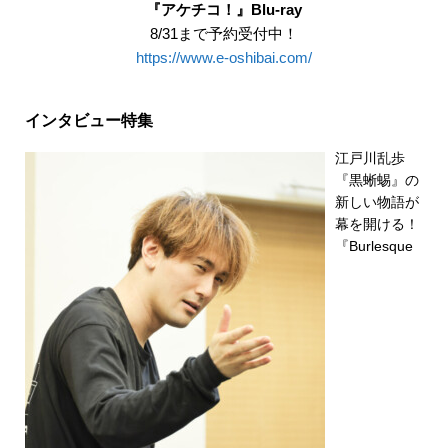
『アケチコ！』Blu-ray
8/31まで予約受付中！
https://www.e-oshibai.com/
インタビュー特集
江戸川乱歩
『黒蜥蜴』の
新しい物語が
幕を開ける！
『Burlesque