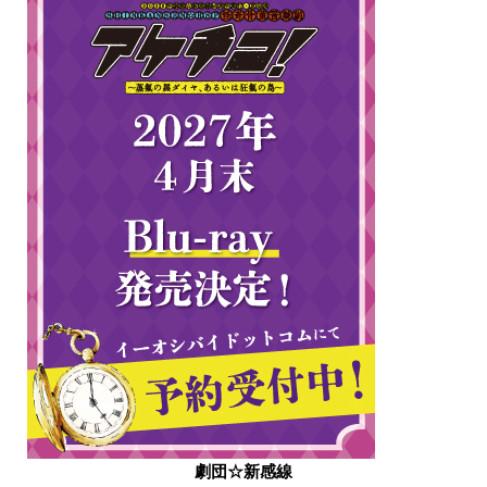
劇団☆新感線