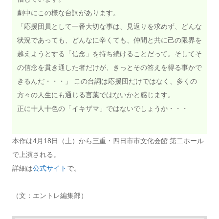
劇中にこの様な台詞があります。
「応援団員として一番大切な事は、見返りを求めず、どんな
状況であっても、どんなに辛くても、仲間と共に己の限界を
越えようとする「信念」を持ち続けることだって。そしてそ
の信念を貫き通した者だけが、きっとその答えを得る事かで
きるんだ・・・」 この台詞は応援団だけではなく、多くの
方々の人生にも通じる言葉ではないかと感じます。
正に十人十色の「イキザマ」ではないでしょうか・・・
本作は4月18日（土）から三重・四日市市文化会館 第二ホール
で上演される。
詳細は
公式サイト
で。
（文：エントレ編集部）