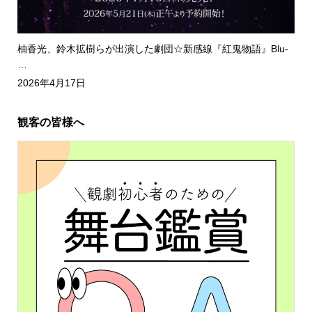
柚香光、鈴木拡樹らが出演した劇団☆新感線『紅鬼物語』Blu-
…
2026年4月17日
観客の皆様へ