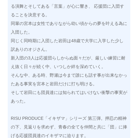
る演舞とそしてある「言葉」が心に響き、 応援団に入団す
ることを決意する。
同輩の宮本は女性でありながら幼い頃からの夢を叶える為に
入団した。
同じく同時期に入団した岩田は48歳で大学に入学した少し
訳ありのオジさん。
新入団の3人は応援団らしからぬ面々だが、厳しい練習に耐
え抜く日々が続く中、いつしか絆を深めていく。
そんな中、ある時、野瀬は今まで誰にも話す事が出来なかっ
たある事実を宮本と岩田だけに打ち明ける。
そして岩田にも団員達には知られてはいけない衝撃の事実が
あった。
RISU PRODUCE「イキザマ」シリーズ 第三弾。押忍の精神
の下、見返りを求めず、青春の全てを仲間と共に「団」に捧
げる応援団員達のイキザマに迫ります。