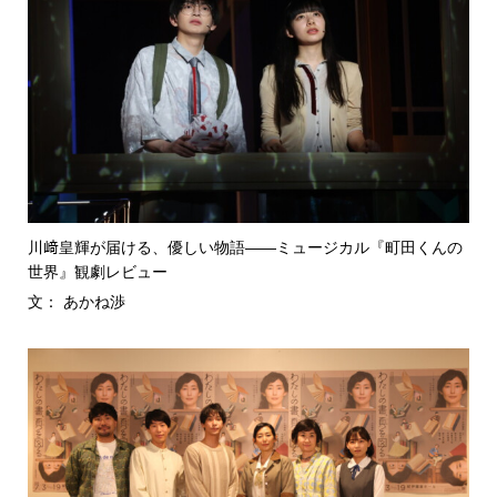
川﨑皇輝が届ける、優しい物語――ミュージカル『町田くんの
世界』観劇レビュー
文： あかね渉