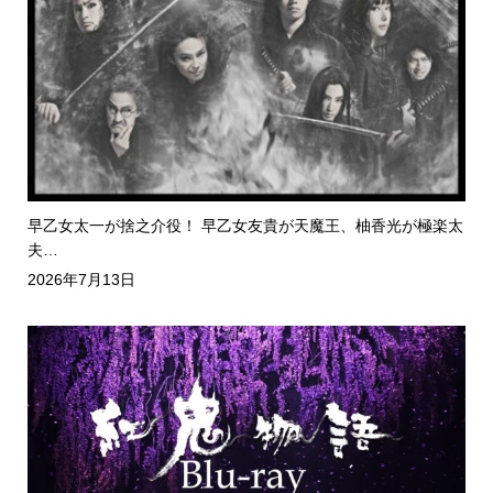
早乙女太一が捨之介役！ 早乙女友貴が天魔王、柚香光が極楽太
夫…
2026年7月13日