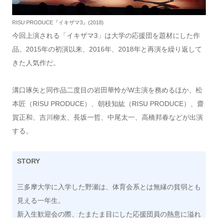
RISU PRODUCE『イキザマ3』(2018)
今回上演される「イキザマ3」は大学の応援団を題材にした作
品。2015年の初演以来、2016年、2018年と再演を繰り返して
きた人気作だ。
溝口琢矢と同作品二度目の岩田華怜がW主演を務めるほか、松
本匠（RISU PRODUCE）、朝枝知紘（RISU PRODUCE）、齋
賀正和、吉川柳太、長坂一哲、中尾太一、高橋邦春などが出演
する。
STORY
三多摩大学に入学した野瀬は、体育会系とは無縁の貧弱とも
見える一年生。
新入生歓迎会の際、たまたま目にした応援団員の熱意に溢れ