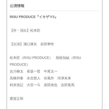
公演情報
RISU PRODUCE『イキザマ3』
【作・演出】松本匠
【出演】溝口琢矢 岩田華怜
松本匠（RISU PRODUCE） 朝枝知紘（RISU
PRODUCE）
吉川柳太 長坂一哲 中尾太一
高橋邦春 永吉悠人 谷風作 河津未来
村井崇記 大宮一斗 原田侑也 吉田竜馬
齋賀正和