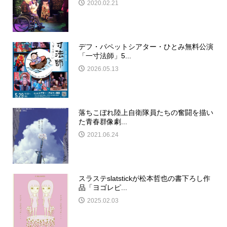
2020.02.21
デフ・パペットシアター・ひとみ無料公演
「一寸法師」5...
2026.05.13
落ちこぼれ陸上自衛隊員たちの奮闘を描い
た青春群像劇...
2021.06.24
スラステslatstickが松本哲也の書下ろし作
品「ヨゴレピ...
2025.02.03