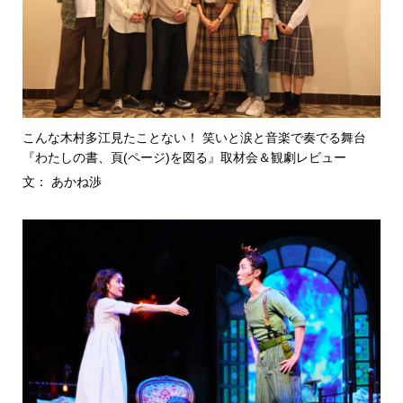
こんな木村多江見たことない！ 笑いと涙と音楽で奏でる舞台
『わたしの書、頁(ページ)を図る』取材会＆観劇レビュー
文： あかね渉