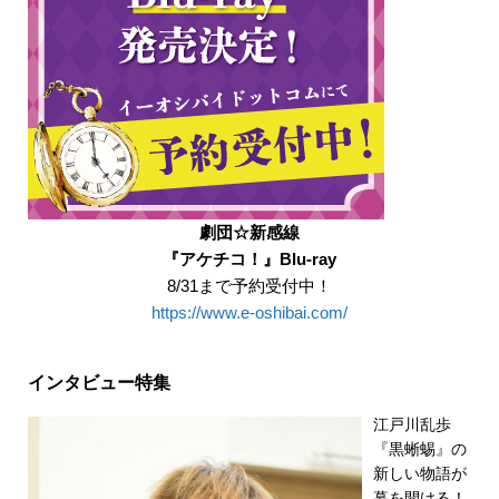
劇団☆新感線
『アケチコ！』Blu-ray
8/31まで予約受付中！
https://www.e-oshibai.com/
インタビュー特集
江戸川乱歩
『黒蜥蜴』の
新しい物語が
幕を開ける！