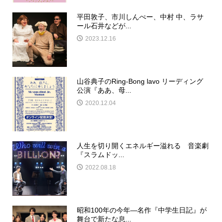
平田敦子、市川しんぺー、中村 中、ラサ
ール石井などが...
2023.12.16
山谷典子のRing-Bong lavo リーディング
公演『ああ、母...
2020.12.04
人生を切り開くエネルギー溢れる 音楽劇
『スラムドッ...
2022.08.18
昭和100年の今年―名作『中学生日記』が
舞台で新たな息...