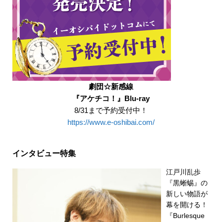
劇団☆新感線
『アケチコ！』Blu-ray
8/31まで予約受付中！
https://www.e-oshibai.com/
インタビュー特集
江戸川乱歩
『黒蜥蜴』の
新しい物語が
幕を開ける！
『Burlesque