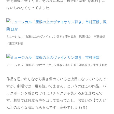
景を想像させてくる。その度に私は、彼等の“幸せ”を願わずに
はいられなくなってました。
ミュージカル「屋根の上のヴァイオリン弾き」市村正親、鳳蘭 ほか 写真提供
／東宝演劇部
ミュージカル「屋根の上のヴァイオリン弾き」市村正親 写真提供／東宝演劇部
作品を思い出しながら書き留めていると涙目になっているんで
すが、劇場では一度も泣いてません。というのはこの作品、バ
ックボーンを感じなければメチャクチャ笑えるお芝居なんで
す。劇場では何度も声を出して笑ってたし、お笑いの【てんど
ん】のような演出もあるんです！意外でしょ？(笑)