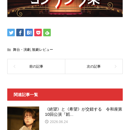
舞台・演劇
,
観劇レビュー
関連記事一覧
《絶望》と《希望》が交錯する 令和座第
10回公演『韜...
2026.06.24