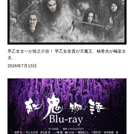
早乙女太一が捨之介役！ 早乙女友貴が天魔王、柚香光が極楽太
夫…
2026年7月13日