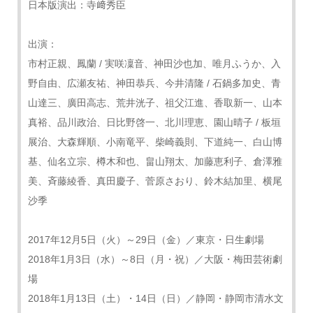
日本版演出：寺﨑秀臣
出演：
市村正親、鳳蘭 / 実咲凜音、神田沙也加、唯月ふうか、入
野自由、広瀬友祐、神田恭兵、今井清隆 / 石鍋多加史、青
山達三、廣田高志、荒井洸子、祖父江進、香取新一、山本
真裕、品川政治、日比野啓一、北川理恵、園山晴子 / 板垣
展治、大森輝順、小南竜平、柴崎義則、下道純一、白山博
基、仙名立宗、樽木和也、畠山翔太、加藤恵利子、倉澤雅
美、斉藤綾香、真田慶子、菅原さおり、鈴木結加里、横尾
沙季
2017年12月5日（火）～29日（金）／東京・日生劇場
2018年1月3日（水）～8日（月・祝）／大阪・梅田芸術劇
場
2018年1月13日（土）・14日（日）／静岡・静岡市清水文