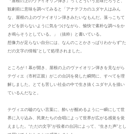
『屋根の上のヴァイオリン弾き』ってどういう意味だろうと、
観劇前に意味を調べてみると「アナテフカのユダヤ人はみん
な、屋根の上のヴァイオリン弾きみたいなもんだ。落っこちて
クビを折らないように気をつけながら、愉快で素朴な調べをか
き鳴らそうとしている。」（抜粋）と書いている。
想像力が足らない自分には、なんのことかさっぱりわからず“た
だの文字の情報”として処理されました。
ところが！幕が開き、屋根の上のヴァイオリン弾きを見ながら
テヴィエ（市村正親）がこの台詞を発した瞬間に、すべてを理
解しました。とても苦しい社会の中で生き抜くユダヤ人を描い
ているんだなと。
テヴィエの嘘のない言葉に、酔いが醒めるように一瞬にして世
界に入り込み、民衆たちの合唱によって世界が広がる感覚を覚
えました。“ただの文字”が役者の台詞によって、“生きた声”とし