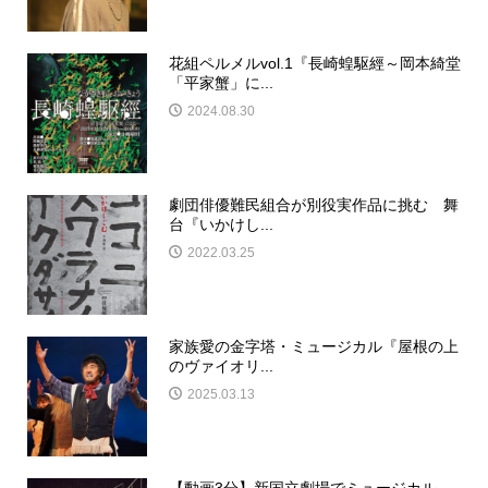
花組ペルメルvol.1『長崎蝗駆經～岡本綺堂
「平家蟹」に...
2024.08.30
劇団俳優難民組合が別役実作品に挑む 舞
台『いかけし...
2022.03.25
家族愛の金字塔・ミュージカル『屋根の上
のヴァイオリ...
2025.03.13
【動画3分】新国立劇場でミュージカル