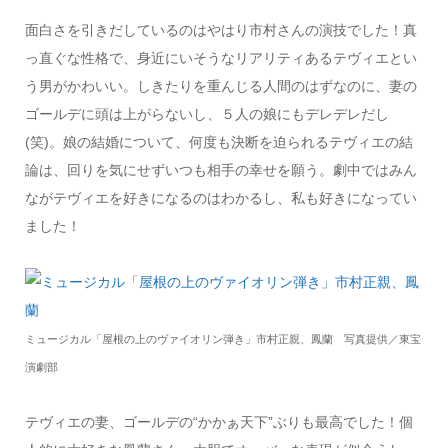
面白さを引きだしているのはやはり市村さんの演技でした！真
っ直ぐな性格で、身近にいそうなリアリティあるテヴィエとい
う男がかわいい。しきたりを重んじる人間のはずなのに、妻の
ゴールデに頭は上がらないし、５人の娘にもデレデレだし
(笑)。娘の結婚について、何度も決断を迫られるテヴィエの結
論は、回りを気にせずいつも相手の幸せを願う。劇中ではみん
ながテヴィエを好きになるのはわかるし、私も好きになってい
ました！
ミュージカル「屋根の上のヴァイオリン弾き」市村正親、鳳蘭 写真提供／東宝
演劇部
テヴィエの妻、ゴールデの“かかぁ天下”ぶりも最高でした！個