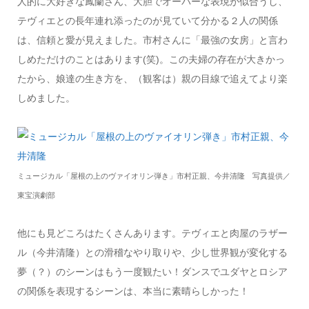
人的に大好きな鳳蘭さん、大胆でオーバーな表現が似合うし、
テヴィエとの長年連れ添ったのが見ていて分かる２人の関係
は、信頼と愛が見えました。市村さんに「最強の女房」と言わ
しめただけのことはあります(笑)。この夫婦の存在が大きかっ
たから、娘達の生き方を、（観客は）親の目線で追えてより楽
しめました。
ミュージカル「屋根の上のヴァイオリン弾き」市村正親、今井清隆 写真提供／
東宝演劇部
他にも見どころはたくさんあります。テヴィエと肉屋のラザー
ル（今井清隆）との滑稽なやり取りや、少し世界観が変化する
夢（？）のシーンはもう一度観たい！ダンスでユダヤとロシア
の関係を表現するシーンは、本当に素晴らしかった！