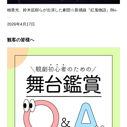
柚香光、鈴木拡樹らが出演した劇団☆新感線『紅鬼物語』Blu-
…
2026年4月17日
観客の皆様へ