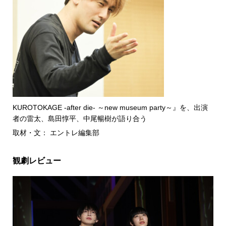
KUROTOKAGE -after die- ～new museum party～』を、出演
者の雷太、島田惇平、中尾暢樹が語り合う
取材・文： エントレ編集部
観劇レビュー