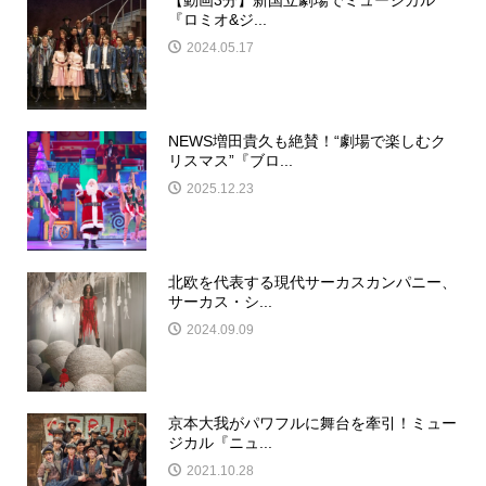
『ロミオ&ジ...
2024.05.17
NEWS増田貴久も絶賛！“劇場で楽しむク
リスマス”『ブロ...
2025.12.23
北欧を代表する現代サーカスカンパニー、
サーカス・シ...
2024.09.09
京本大我がパワフルに舞台を牽引！ミュー
ジカル『ニュ...
2021.10.28