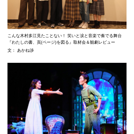
こんな木村多江見たことない！ 笑いと涙と音楽で奏でる舞台
『わたしの書、頁(ページ)を図る』取材会＆観劇レビュー
文： あかね渉