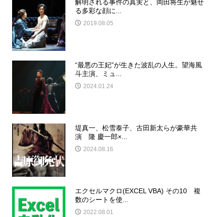
解明される事件の真実と、岡田将生が魅せ
る多彩な顔に...
2019.08.05
“最悪の王妃”が生きた波乱の人生。望海風
斗主演、ミュ...
2024.01.24
堤真一、松雪泰子、古田新太らが豪華共
演 隆 慶一郎×...
2024.08.16
エクセルマクロ(EXCEL VBA) その10 複
数のシートを使...
2022.08.01