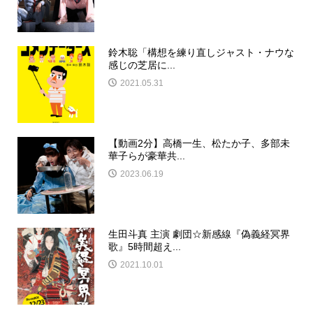
鈴木聡「構想を練り直しジャスト・ナウな
感じの芝居に...
2021.05.31
【動画2分】高橋一生、松たか子、多部未
華子らが豪華共...
2023.06.19
生田斗真 主演 劇団☆新感線『偽義経冥界
歌』5時間超え...
2021.10.01