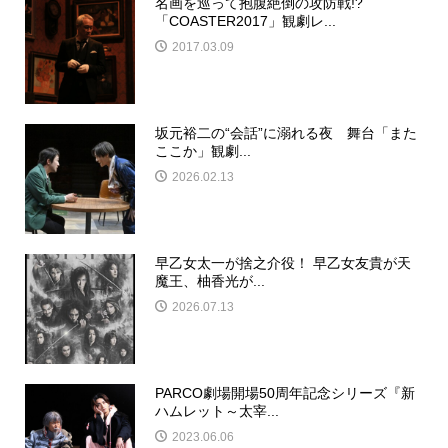
名画を巡って抱腹絶倒の攻防戦!?
「COASTER2017」観劇レ...
2017.03.09
坂元裕二の“会話”に溺れる夜 舞台「また
ここか」観劇...
2026.02.13
早乙女太一が捨之介役！ 早乙女友貴が天
魔王、柚香光が...
2026.07.13
PARCO劇場開場50周年記念シリーズ『新
ハムレット～太宰...
2023.06.06