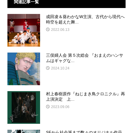
関連記事一覧
成田凌＆葵わかなW主演、古代から現代へ
時空を超えた舞...
2022.06.13
三俣婦人会 第５次総会 『おまえのハンサ
ムはギャグな...
2024.10.24
村上春樹原作『ねじまき鳥クロニクル』再
上演決定 上...
2023.09.06
SFから社会派まで数々のオリジナル作品