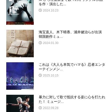
を作・演出した...
2024.10.23
海宝直人、木下晴香、浦井健治らが出演
韓国創作ミュ...
2024.01.30
これは《大人も本気でハマる》忍者エンタ
ーテインメン...
2025.10.15
暴力に対して歌で抵抗する姿に心を打たれ
た！ ミュージ...
2022.09.28