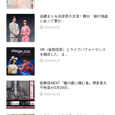
花總まり＆谷原章介主演！舞台「銀行強盗
にあって妻が...
2024.04.03
VR（仮想現実）とライブパフォーマンス
を融合した、ま...
2026.05.27
歌舞伎NEXT『朧の森に棲む鬼』博多座大
千秋楽が2月24日...
2025.02.12