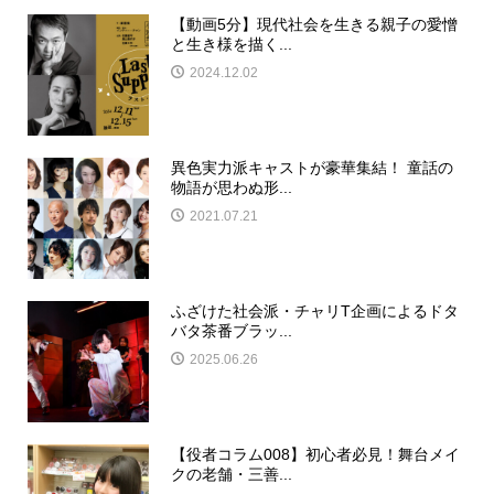
【動画5分】現代社会を生きる親子の愛憎
と生き様を描く...
2024.12.02
異色実力派キャストが豪華集結！ 童話の
物語が思わぬ形...
2021.07.21
ふざけた社会派・チャリT企画によるドタ
バタ茶番ブラッ...
2025.06.26
【役者コラム008】初心者必見！舞台メイ
クの老舗・三善...