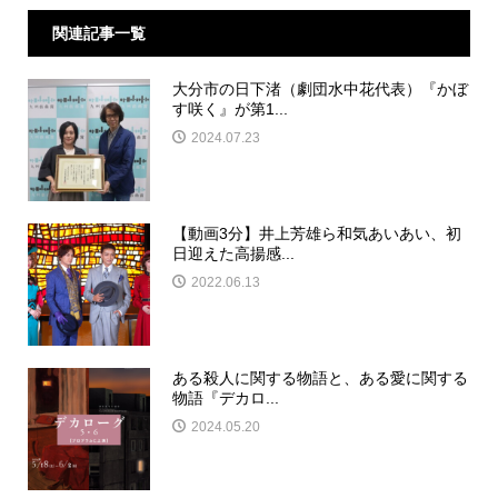
関連記事一覧
大分市の日下渚（劇団水中花代表）『かぼ
す咲く』が第1...
2024.07.23
【動画3分】井上芳雄ら和気あいあい、初
日迎えた高揚感...
2022.06.13
ある殺人に関する物語と、ある愛に関する
物語『デカロ...
2024.05.20