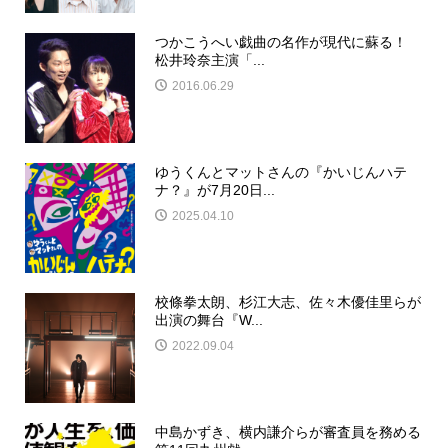
つかこうへい戯曲の名作が現代に蘇る！
松井玲奈主演「...
2016.06.29
ゆうくんとマットさんの『かいじんハテ
ナ？』が7月20日...
2025.04.10
校條拳太朗、杉江大志、佐々木優佳里らが
出演の舞台『W...
2022.09.04
中島かずき、横内謙介らが審査員を務める