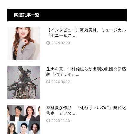
関連記事一覧
【インタビュー】海乃美月、ミュージカル
『ボニー＆ク...
2025.02.20
生田斗真、中村倫也らが出演の劇団☆新感
線『バサラオ』...
2024.04.12
京極夏彦作品 『死ねばいいのに』舞台化
決定 アフタ...
2023.11.13