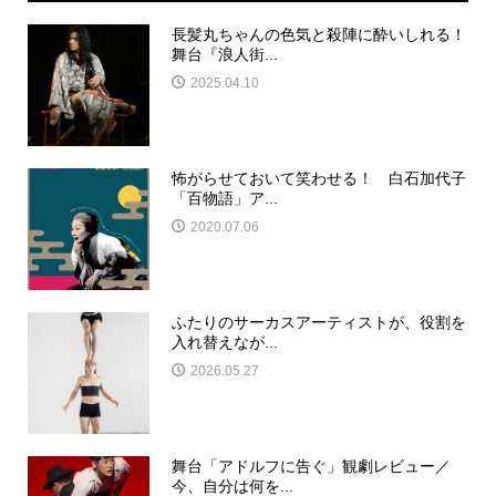
長髪丸ちゃんの色気と殺陣に酔いしれる！
舞台『浪人街...
2025.04.10
怖がらせておいて笑わせる！ 白石加代子
「百物語」ア...
2020.07.06
ふたりのサーカスアーティストが、役割を
入れ替えなが...
2026.05.27
舞台「アドルフに告ぐ」観劇レビュー／
今、自分は何を...