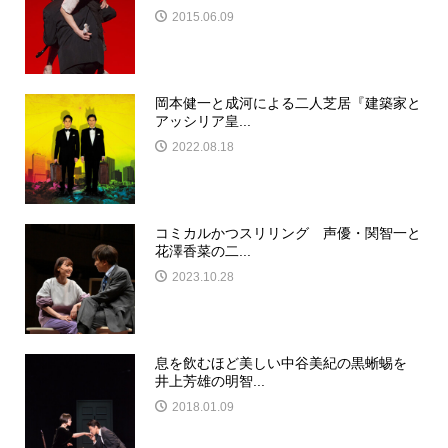
2015.06.09
岡本健一と成河による二人芝居『建築家と
アッシリア皇...
2022.08.18
コミカルかつスリリング 声優・関智一と
花澤香菜の二...
2023.10.28
息を飲むほど美しい中谷美紀の黒蜥蜴を
井上芳雄の明智...
2018.01.09