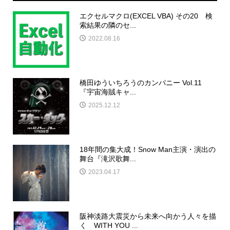
エクセルマクロ(EXCEL VBA) その20 検
索結果の隣のセ...
2022.08.16
橋田ゆういちろうのカンパニー Vol.11
『宇宙海賊キャ...
2025.12.12
18年間の集大成！Snow Man主演・演出の
舞台『滝沢歌舞...
2023.04.17
阪神淡路大震災から未来へ向かう人々を描
く WITH YOU ...