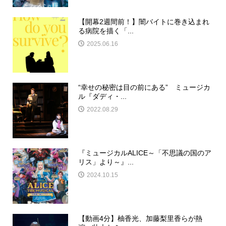
【開幕2週間前！】闇バイトに巻き込まれ
る病院を描く「...
2025.06.16
“幸せの秘密は目の前にある” ミュージカ
ル『ダディ・...
2022.08.29
『ミュージカルALICE～「不思議の国のア
リス」より～』...
2024.10.15
【動画4分】柚香光、加藤梨里香らが熱