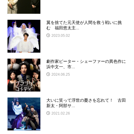
翼を捨てた元天使が人間を救う戦いに挑
む 福田悠太主...
2023.05.02
劇作家ピーター・シェーファーの異色作に
浜中文一、市...
2024.06.25
大いに笑って浮世の憂さを忘れて！ 古田
新太・阿部サ...
2021.02.26