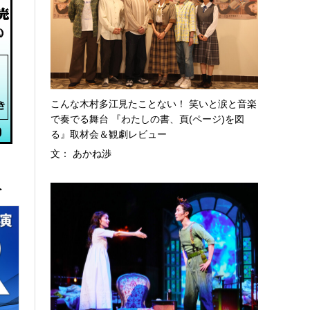
こんな木村多江見たことない！ 笑いと涙と音楽
で奏でる舞台 『わたしの書、頁(ページ)を図
る』取材会＆観劇レビュー
文： あかね渉
へ