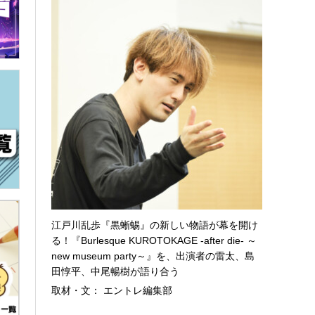
江戸川乱歩『黒蜥蜴』の新しい物語が幕を開け
る！『Burlesque KUROTOKAGE -after die- ～
new museum party～』を、出演者の雷太、島
田惇平、中尾暢樹が語り合う
取材・文： エントレ編集部