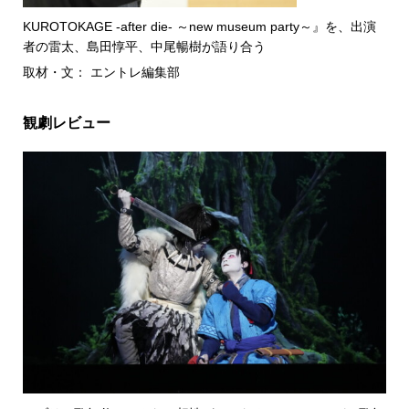
KUROTOKAGE -after die- ～new museum party～』を、出演
者の雷太、島田惇平、中尾暢樹が語り合う
取材・文： エントレ編集部
観劇レビュー