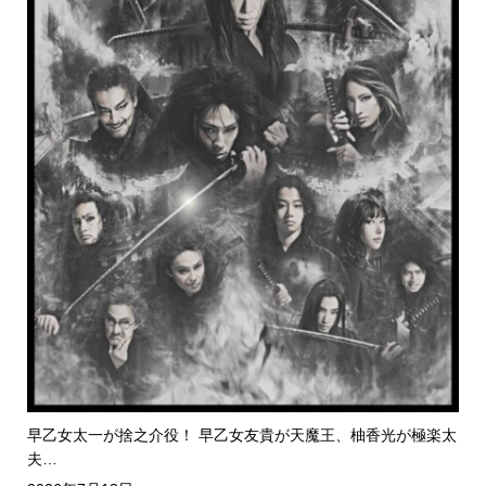
早乙女太一が捨之介役！ 早乙女友貴が天魔王、柚香光が極楽太
夫…