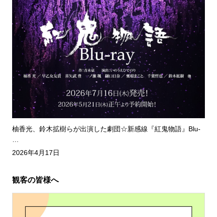
柚香光、鈴木拡樹らが出演した劇団☆新感線『紅鬼物語』Blu-
…
2026年4月17日
観客の皆様へ