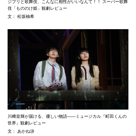
ジブリと歌舞伎、こんなに相性がいいなんて！！ スーパー歌舞
伎「もののけ姫」観劇レビュー
文： 松坂柚希
川﨑皇輝が届ける、優しい物語――ミュージカル『町田くんの
世界』観劇レビュー
文： あかね渉