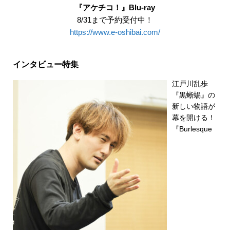
『アケチコ！』Blu-ray
8/31まで予約受付中！
https://www.e-oshibai.com/
インタビュー特集
江戸川乱歩
『黒蜥蜴』の
新しい物語が
幕を開ける！
『Burlesque