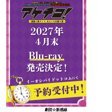
劇団☆新感線