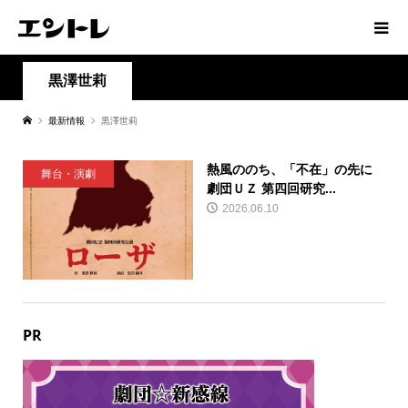
黒澤世莉
最新情報
黒澤世莉
熱風ののち、「不在」の先に
舞台・演劇
劇団ＵＺ 第四回研究...
2026.06.10
PR