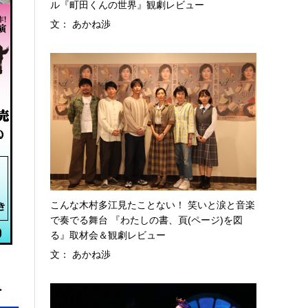
ル『町田くんの世界』観劇レビュー
文： あかね渉
こんな木村多江見たことない！ 笑いと涙と音楽
で奏でる舞台 『わたしの書、頁(ページ)を図
る』取材会＆観劇レビュー
文： あかね渉
へ