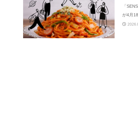
「SE
が4月1
2026.