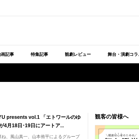
動画記事
特集記事
観劇レビュー
舞台・演劇コラ
観客の皆様へ
YU presents vol.1 「エトワールのゆ
4月18日･19日にアートア...
凛ね、風山真一、山本侑平によるグループ