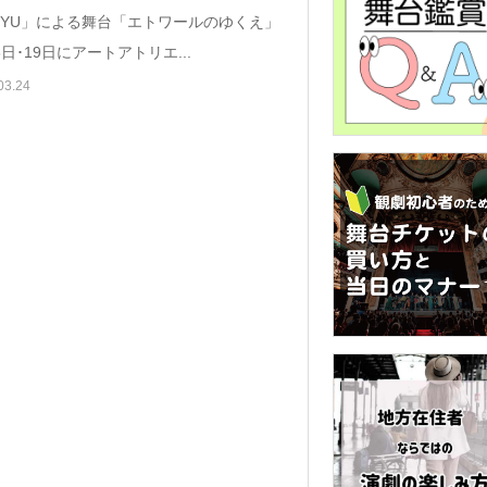
NSYU」による舞台「エトワールのゆくえ」
8日･19日にアートアトリエ...
03.24