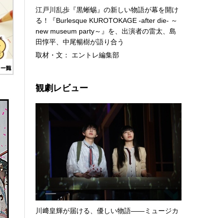
江戸川乱歩『黒蜥蜴』の新しい物語が幕を開け
る！『Burlesque KUROTOKAGE -after die- ～
new museum party～』を、出演者の雷太、島
田惇平、中尾暢樹が語り合う
取材・文： エントレ編集部
観劇レビュー
川﨑皇輝が届ける、優しい物語――ミュージカ