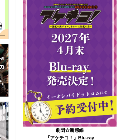
劇団☆新感線
『アケチコ！』Blu-ray