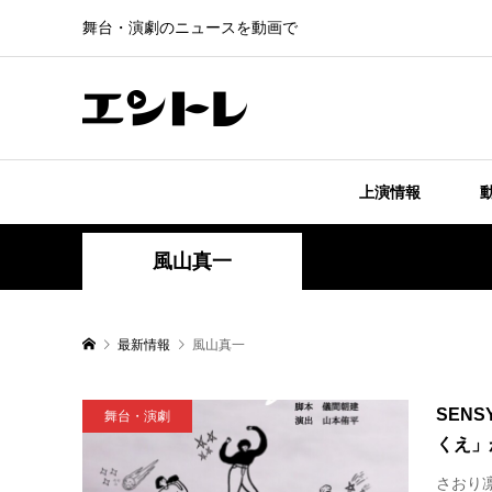
舞台・演劇のニュースを動画で
上演情報
風山真一
最新情報
風山真一
SENS
舞台・演劇
くえ」が
さおり