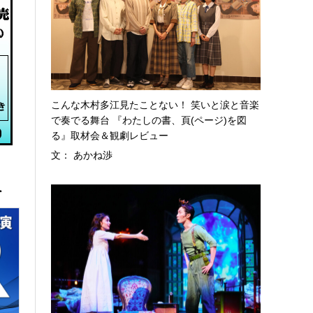
こんな木村多江見たことない！ 笑いと涙と音楽
で奏でる舞台 『わたしの書、頁(ページ)を図
る』取材会＆観劇レビュー
文： あかね渉
へ