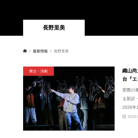
長野里美
最新情報
長野里美
織山尚
舞台・演劇
台『エ
実際の
る新訳
2026
2026.