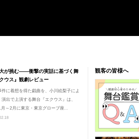
観客の皆様へ
大が挑む――衝撃の実話に基づく舞
クウス』観劇レビュー
事件に着想を得た戯曲を、小川絵梨子によ
・演出で上演する舞台『エクウス』は、
年1月～2月に東京・東京グローブ座...
02.18