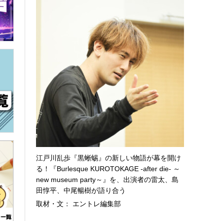
江戸川乱歩『黒蜥蜴』の新しい物語が幕を開け
る！『Burlesque KUROTOKAGE -after die- ～
new museum party～』を、出演者の雷太、島
田惇平、中尾暢樹が語り合う
取材・文： エントレ編集部