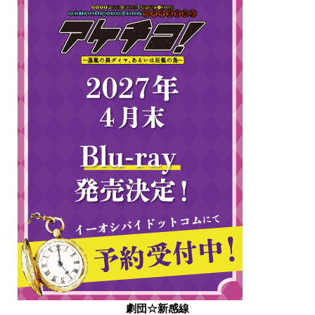
劇団☆新感線