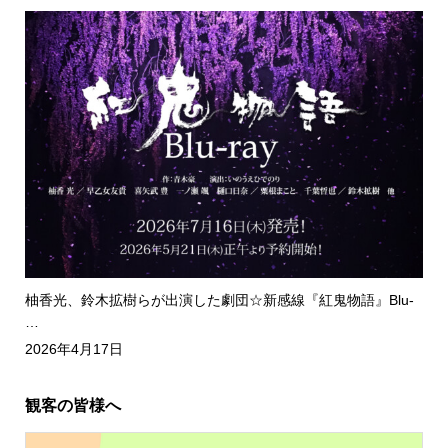
柚香光、鈴木拡樹らが出演した劇団☆新感線『紅鬼物語』Blu-
…
2026年4月17日
観客の皆様へ