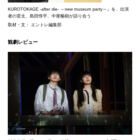
KUROTOKAGE -after die- ～new museum party～』を、出演
者の雷太、島田惇平、中尾暢樹が語り合う
取材・文： エントレ編集部
観劇レビュー