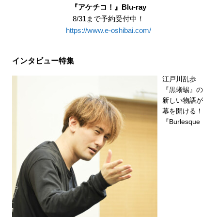
『アケチコ！』Blu-ray
8/31まで予約受付中！
https://www.e-oshibai.com/
インタビュー特集
江戸川乱歩
『黒蜥蜴』の
新しい物語が
幕を開ける！
『Burlesque