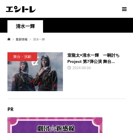
清水一輝
最新情報
清水一輝
室⿓太×清⽔⼀輝 ⼀騎討ち
舞台・演劇
Project 第7弾公演 舞台...
2024.09.04
PR