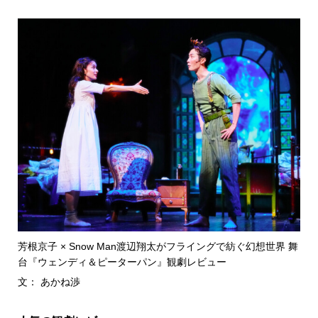
芳根京子 × Snow Man渡辺翔太がフライングで紡ぐ幻想世界 舞
台『ウェンディ＆ピーターパン』観劇レビュー
文： あかね渉