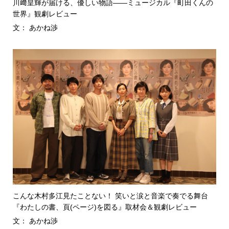
川﨑皇輝が届ける、優しい物語――ミュージカル『町田くんの
世界』観劇レビュー
文： あかね渉
こんな木村多江見たことない！ 笑いと涙と音楽で奏でる舞台
『わたしの書、頁(ページ)を図る』取材会＆観劇レビュー
文： あかね渉