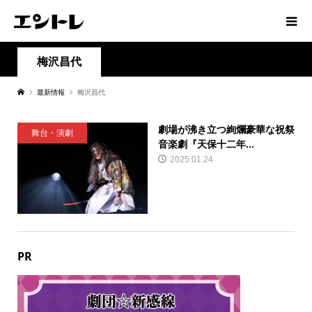
梅沢昌代
最新情報
梅沢昌代
劇場が沸き立つ絢爛豪華な祝祭
舞台・演劇
音楽劇『天保十二年...
2025.01.24
PR