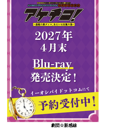
劇団☆新感線