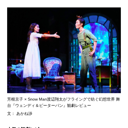
芳根京子 × Snow Man渡辺翔太がフライングで紡ぐ幻想世界 舞
台『ウェンディ＆ピーターパン』観劇レビュー
文： あかね渉