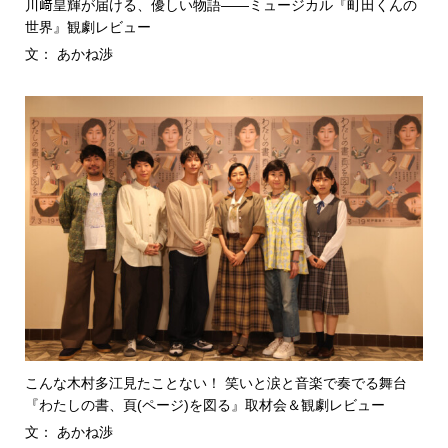
川﨑皇輝が届ける、優しい物語――ミュージカル『町田くんの
世界』観劇レビュー
文： あかね渉
こんな木村多江見たことない！ 笑いと涙と音楽で奏でる舞台
『わたしの書、頁(ページ)を図る』取材会＆観劇レビュー
文： あかね渉