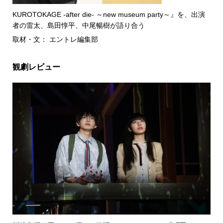
KUROTOKAGE -after die- ～new museum party～』を、出演
者の雷太、島田惇平、中尾暢樹が語り合う
取材・文： エントレ編集部
観劇レビュー