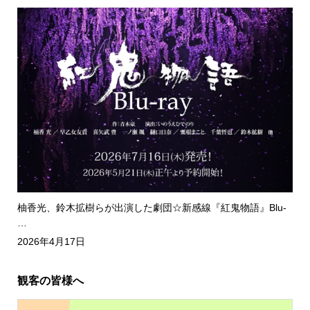
柚香光、鈴木拡樹らが出演した劇団☆新感線『紅鬼物語』Blu-
…
2026年4月17日
観客の皆様へ