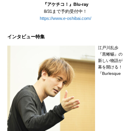
『アケチコ！』Blu-ray
8/31まで予約受付中！
https://www.e-oshibai.com/
インタビュー特集
江戸川乱歩
『黒蜥蜴』の
新しい物語が
幕を開ける！
『Burlesque