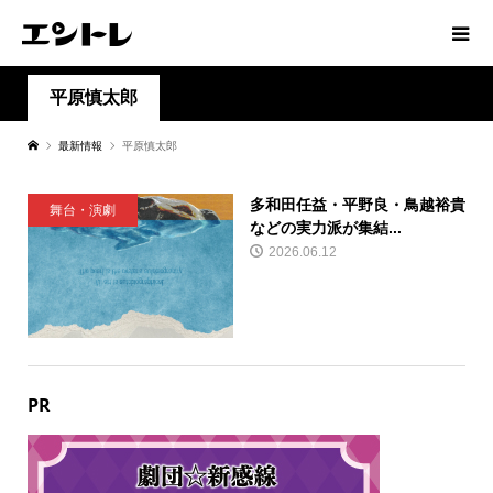
平原慎太郎
最新情報
平原慎太郎
多和田任益・平野良・鳥越裕貴
舞台・演劇
などの実力派が集結...
2026.06.12
PR