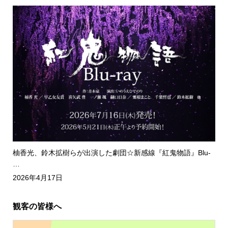
柚香光、鈴木拡樹らが出演した劇団☆新感線『紅鬼物語』Blu-
…
2026年4月17日
観客の皆様へ