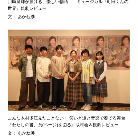
川﨑皇輝が届ける、優しい物語――ミュージカル『町田くんの
世界』観劇レビュー
文： あかね渉
こんな木村多江見たことない！ 笑いと涙と音楽で奏でる舞台
『わたしの書、頁(ページ)を図る』取材会＆観劇レビュー
文： あかね渉