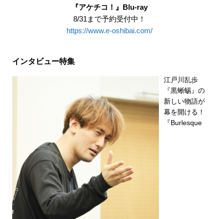
『アケチコ！』Blu-ray
8/31まで予約受付中！
https://www.e-oshibai.com/
インタビュー特集
江戸川乱歩
『黒蜥蜴』の
新しい物語が
幕を開ける！
『Burlesque