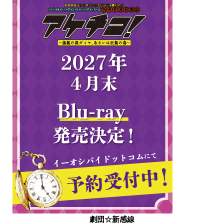
劇団☆新感線