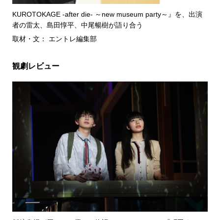
KUROTOKAGE -after die- ～new museum party～』を、出演
者の雷太、島田惇平、中尾暢樹が語り合う
取材・文： エントレ編集部
観劇レビュー