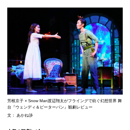
芳根京子 × Snow Man渡辺翔太がフライングで紡ぐ幻想世界 舞
台『ウェンディ＆ピーターパン』観劇レビュー
文： あかね渉