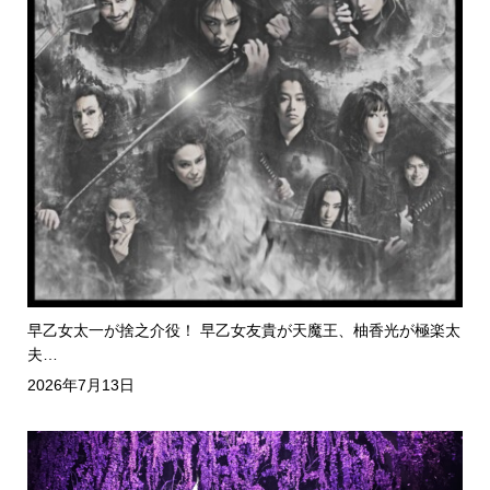
早乙女太一が捨之介役！ 早乙女友貴が天魔王、柚香光が極楽太
夫…
2026年7月13日