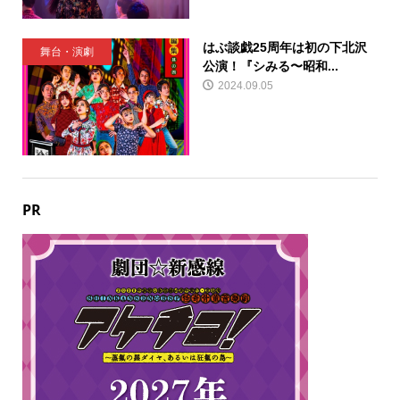
はぶ談戯25周年は初の下北沢
舞台・演劇
公演！『シみる〜昭和...
2024.09.05
PR