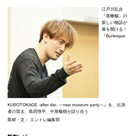
江戸川乱歩
『黒蜥蜴』の
新しい物語が
幕を開ける！
『Burlesque
KUROTOKAGE -after die- ～new museum party～』を、出演
者の雷太、島田惇平、中尾暢樹が語り合う
取材・文： エントレ編集部