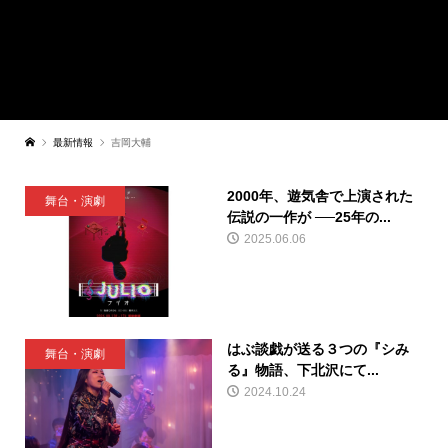
最新情報
吉岡大輔
2000年、遊気舎で上演された
舞台・演劇
伝説の一作が ──25年の...
2025.06.06
はぶ談戯が送る３つの『シみ
舞台・演劇
る』物語、下北沢にて...
2024.10.24