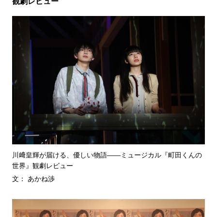
観劇レビュー
川﨑皇輝が届ける、優しい物語――ミュージカル『町田くんの
世界』観劇レビュー
文： あかね渉