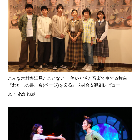
こんな木村多江見たことない！ 笑いと涙と音楽で奏でる舞台
『わたしの書、頁(ページ)を図る』取材会＆観劇レビュー
文： あかね渉