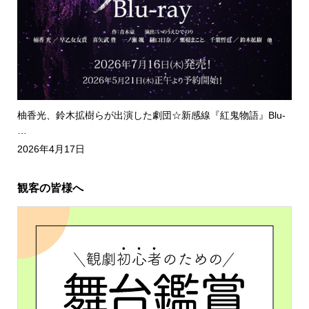
柚香光、鈴木拡樹らが出演した劇団☆新感線『紅鬼物語』Blu-
…
2026年4月17日
観客の皆様へ