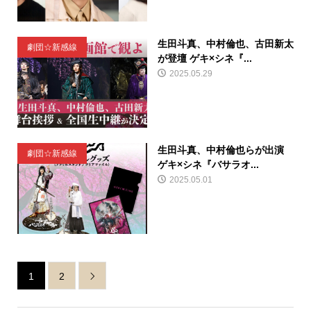
生田斗真、中村倫也、古田新太
劇団☆新感線
が登壇 ゲキ×シネ『...
2025.05.29
生田斗真、中村倫也らが出演
劇団☆新感線
ゲキ×シネ『バサラオ...
2025.05.01
1
2
