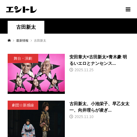
古田新太
最新情報
古田新太
安田章大×古田新太×青木豪 明
舞台・演劇
るいエロとナンセンス...
2025.11.25
古田新太、小池栄子、早乙女太
劇団☆新感線
一、向井理らが凌ぎ...
2025.11.10