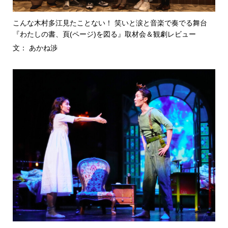
こんな木村多江見たことない！ 笑いと涙と音楽で奏でる舞台
『わたしの書、頁(ページ)を図る』取材会＆観劇レビュー
文： あかね渉