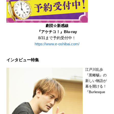
劇団☆新感線
『アケチコ！』Blu-ray
8/31まで予約受付中！
https://www.e-oshibai.com/
インタビュー特集
江戸川乱歩
『黒蜥蜴』の
新しい物語が
幕を開ける！
『Burlesque