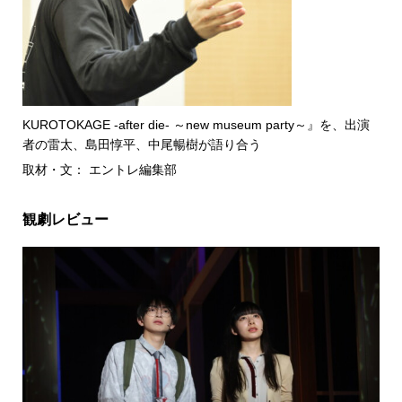
KUROTOKAGE -after die- ～new museum party～』を、出演
者の雷太、島田惇平、中尾暢樹が語り合う
取材・文： エントレ編集部
観劇レビュー