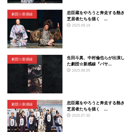
忠臣蔵をやろうと奔走する熱き
劇団☆新感線
芝居者たちを描く ...
2025.09.19
生田斗真、中村倫也らが出演し
劇団☆新感線
た劇団☆新感線『バサ...
2025.08.05
忠臣蔵をやろうと奔走する熱き
劇団☆新感線
芝居者たちを描く ...
2025.07.30