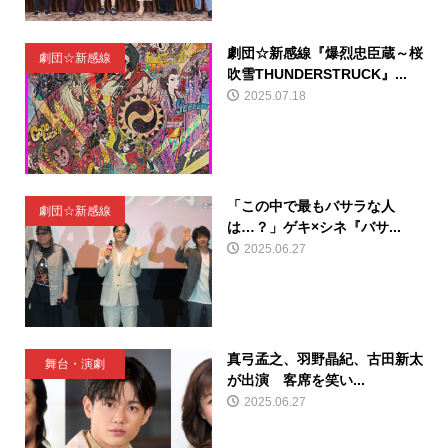
劇団☆新感線『爆烈忠臣蔵～桜
劇団☆新感線
吹雪THUNDERSTRUCK』...
2025.07.18
「この中で最もバサラな人
劇団☆新感線
は…？」ゲキ×シネ『バサ...
2025.06.27
真弓孟之、羽野晶紀、古田新太
舞台・演劇
が出演 客席を笑い...
2025.06.27