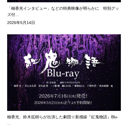
「柚香光インタビュー」などの特典映像が明らかに 特別グッ
ズ付…
2026年5月14日
柚香光、鈴木拡樹らが出演した劇団☆新感線『紅鬼物語』Blu-
…