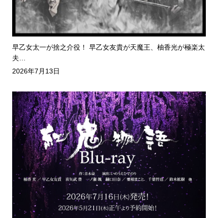
早乙女太一が捨之介役！ 早乙女友貴が天魔王、柚香光が極楽太
夫…
2026年7月13日