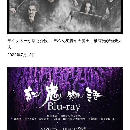
早乙女太一が捨之介役！ 早乙女友貴が天魔王、柚香光が極楽太
夫…
2026年7月13日