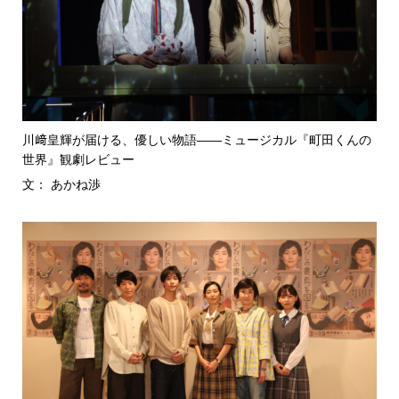
川﨑皇輝が届ける、優しい物語――ミュージカル『町田くんの
世界』観劇レビュー
文： あかね渉