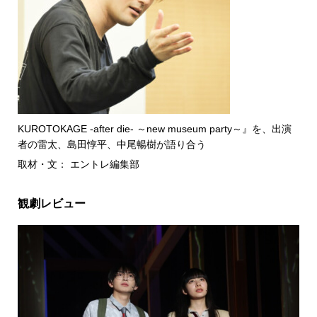
KUROTOKAGE -after die- ～new museum party～』を、出演
者の雷太、島田惇平、中尾暢樹が語り合う
取材・文： エントレ編集部
観劇レビュー