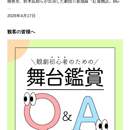
柚香光、鈴木拡樹らが出演した劇団☆新感線『紅鬼物語』Blu-
…
2026年4月17日
観客の皆様へ