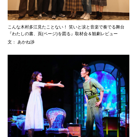
こんな木村多江見たことない！ 笑いと涙と音楽で奏でる舞台
『わたしの書、頁(ページ)を図る』取材会＆観劇レビュー
文： あかね渉