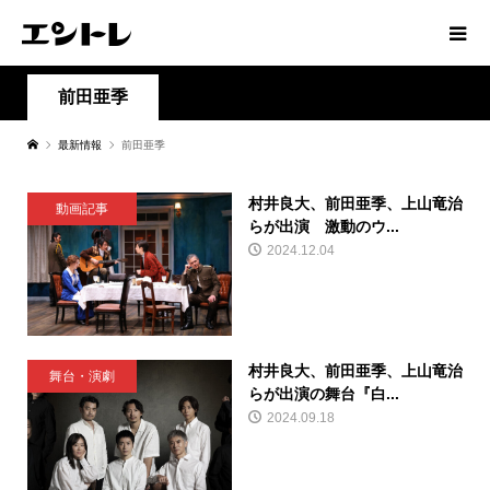
前田亜季
最新情報
前田亜季
村井良大、前田亜季、上山竜治
動画記事
らが出演 激動のウ...
2024.12.04
村井良大、前田亜季、上山竜治
舞台・演劇
らが出演の舞台『白...
2024.09.18