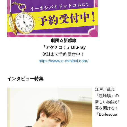
劇団☆新感線
『アケチコ！』Blu-ray
8/31まで予約受付中！
https://www.e-oshibai.com/
インタビュー特集
江戸川乱歩
『黒蜥蜴』の
新しい物語が
幕を開ける！
『Burlesque