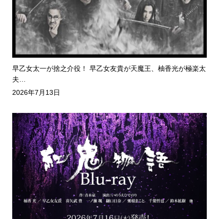
早乙女太一が捨之介役！ 早乙女友貴が天魔王、柚香光が極楽太
夫…
2026年7月13日