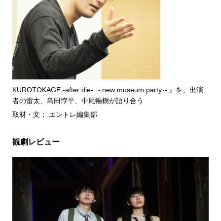
KUROTOKAGE -after die- ～new museum party～』を、出演
者の雷太、島田惇平、中尾暢樹が語り合う
取材・文： エントレ編集部
観劇レビュー