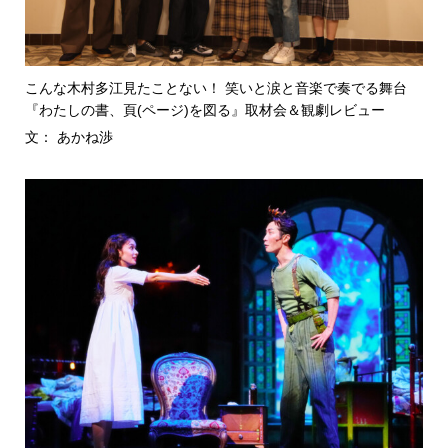
こんな木村多江見たことない！ 笑いと涙と音楽で奏でる舞台
『わたしの書、頁(ページ)を図る』取材会＆観劇レビュー
文： あかね渉