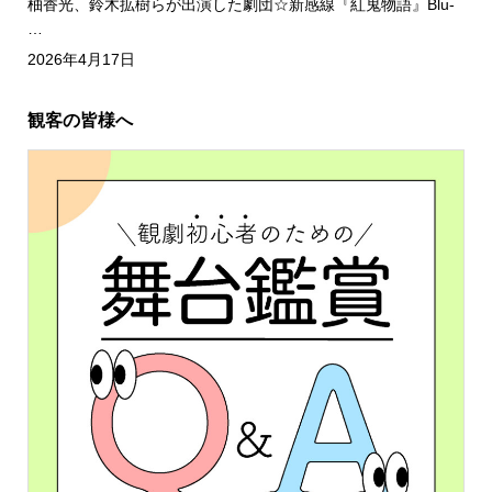
柚香光、鈴木拡樹らが出演した劇団☆新感線『紅鬼物語』Blu-
…
2026年4月17日
観客の皆様へ