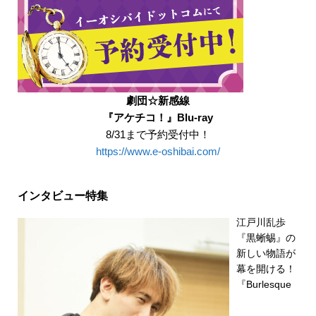
劇団☆新感線
『アケチコ！』Blu-ray
8/31まで予約受付中！
https://www.e-oshibai.com/
インタビュー特集
江戸川乱歩
『黒蜥蜴』の
新しい物語が
幕を開ける！
『Burlesque