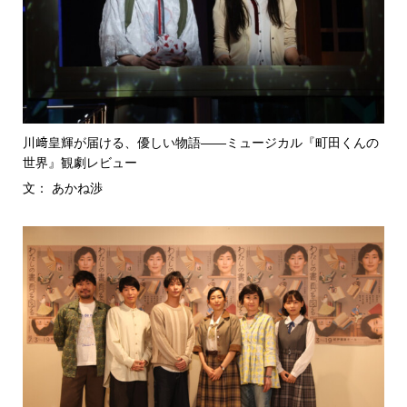
川﨑皇輝が届ける、優しい物語――ミュージカル『町田くんの
世界』観劇レビュー
文： あかね渉