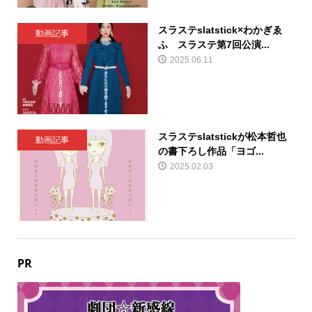
スラステslatstick×わかぎゑ
動画記事
ふ スラステ第7回公演...
2025.06.11
スラステslatstickが松本哲也
動画記事
の書下ろし作品「ヨゴ...
2025.02.03
PR