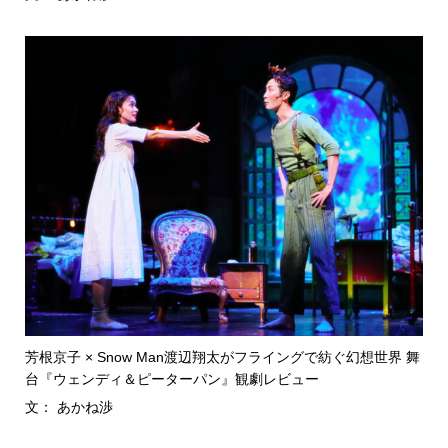
芳根京子 × Snow Man渡辺翔太がフライングで紡ぐ幻想世界 舞
台『ウェンディ＆ピーターパン』観劇レビュー
文： あかね渉