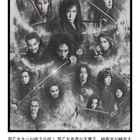
早乙女太一が捨之介役！ 早乙女友貴が天魔王、柚香光が極楽太