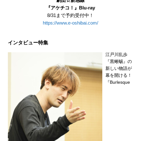
劇団☆新感線
『アケチコ！』Blu-ray
8/31まで予約受付中！
https://www.e-oshibai.com/
インタビュー特集
江戸川乱歩
『黒蜥蜴』の
新しい物語が
幕を開ける！
『Burlesque