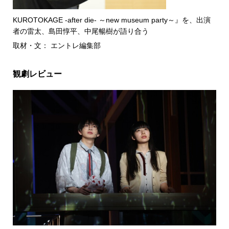
KUROTOKAGE -after die- ～new museum party～』を、出演
者の雷太、島田惇平、中尾暢樹が語り合う
取材・文： エントレ編集部
観劇レビュー