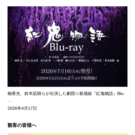
柚香光、鈴木拡樹らが出演した劇団☆新感線『紅鬼物語』Blu-
…
2026年4月17日
観客の皆様へ