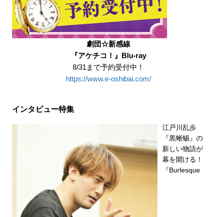
劇団☆新感線
『アケチコ！』Blu-ray
8/31まで予約受付中！
https://www.e-oshibai.com/
インタビュー特集
江戸川乱歩
『黒蜥蜴』の
新しい物語が
幕を開ける！
『Burlesque