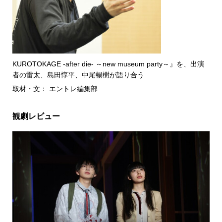
KUROTOKAGE -after die- ～new museum party～』を、出演
者の雷太、島田惇平、中尾暢樹が語り合う
取材・文： エントレ編集部
観劇レビュー