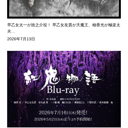
早乙女太一が捨之介役！ 早乙女友貴が天魔王、柚香光が極楽太
夫…
2026年7月13日