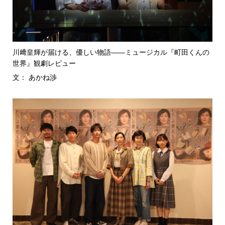
川﨑皇輝が届ける、優しい物語――ミュージカル『町田くんの
世界』観劇レビュー
文： あかね渉