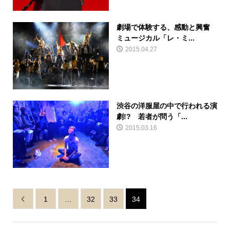
劇場で体験する、感動と興奮
ミュージカル「レ・ミ...
2015.04.27
渋谷の洋服屋の中で行われる演
劇!? 若者が問う「...
2015.03.16
1
…
32
33
34
