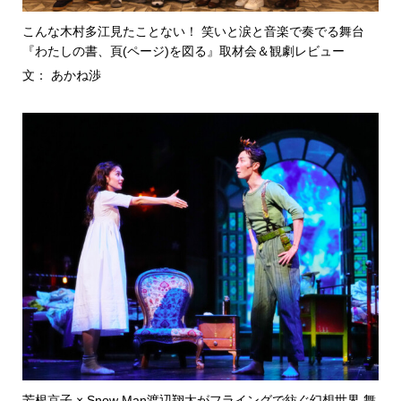
こんな木村多江見たことない！ 笑いと涙と音楽で奏でる舞台
『わたしの書、頁(ページ)を図る』取材会＆観劇レビュー
文： あかね渉
芳根京子 × Snow Man渡辺翔太がフライングで紡ぐ幻想世界 舞