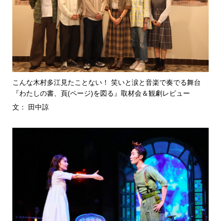
こんな木村多江見たことない！ 笑いと涙と音楽で奏でる舞台
『わたしの書、頁(ページ)を図る』取材会＆観劇レビュー
文： 田中諒