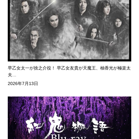
早乙女太一が捨之介役！ 早乙女友貴が天魔王、柚香光が極楽太
夫…
2026年7月13日