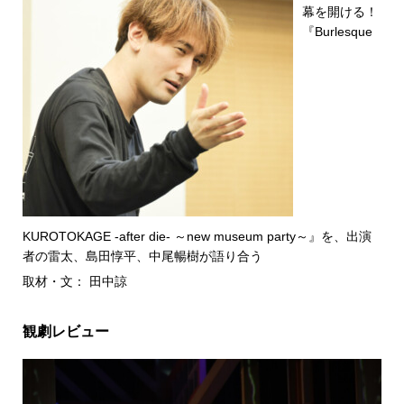
幕を開ける！
『Burlesque
KUROTOKAGE -after die- ～new museum party～』を、出演
者の雷太、島田惇平、中尾暢樹が語り合う
取材・文： 田中諒
観劇レビュー