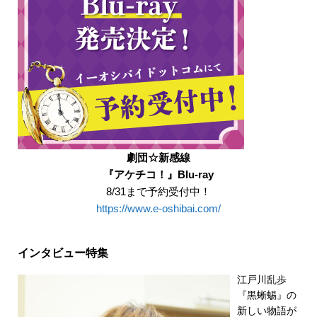
劇団☆新感線
『アケチコ！』Blu-ray
8/31まで予約受付中！
https://www.e-oshibai.com/
インタビュー特集
江戸川乱歩
『黒蜥蜴』の
新しい物語が