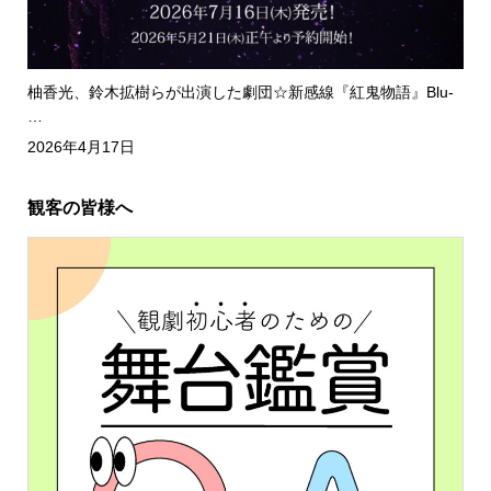
柚香光、鈴木拡樹らが出演した劇団☆新感線『紅鬼物語』Blu-
…
2026年4月17日
観客の皆様へ