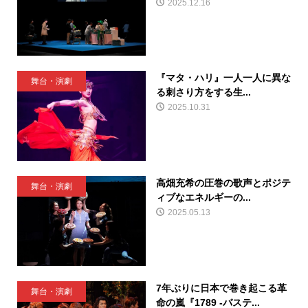
2025.12.16
『マタ・ハリ』一人一人に異な
舞台・演劇
る刺さり方をする生...
2025.10.31
高畑充希の圧巻の歌声とポジテ
舞台・演劇
ィブなエネルギーの...
2025.05.13
7年ぶりに日本で巻き起こる革
舞台・演劇
命の嵐『1789 -バステ...