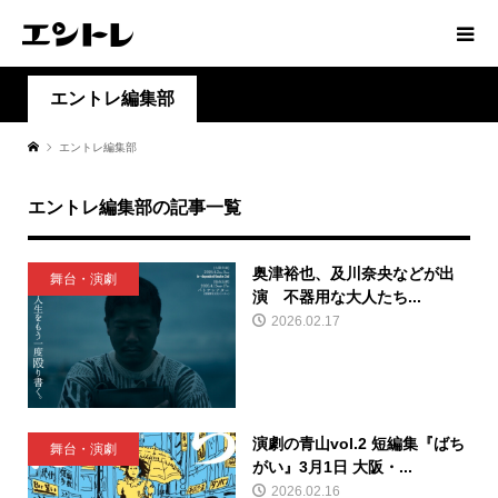
エントレ編集部
エントレ編集部
エントレ編集部の記事一覧
奥津裕也、及川​奈央などが出
舞台・演劇
演 不器用な大人たち...
2026.02.17
演劇の青山vol.2 短編集『ばち
舞台・演劇
がい』3月1日 大阪・...
2026.02.16