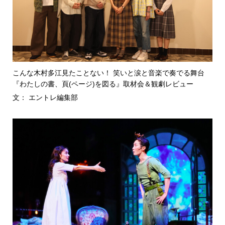
こんな木村多江見たことない！ 笑いと涙と音楽で奏でる舞台
『わたしの書、頁(ページ)を図る』取材会＆観劇レビュー
文： エントレ編集部