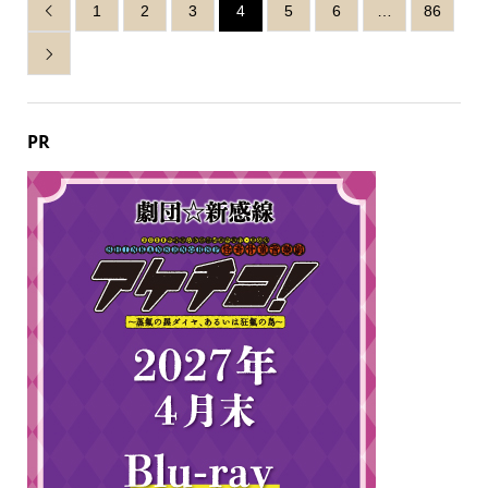
1
2
3
4
5
6
…
86


PR