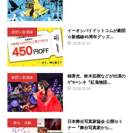
イーオシバイドットコムが劇団
劇団☆新感線
☆新感線45周年グッズ...
2026.02.12
柚香光、鈴木拡樹などが出演の
劇団☆新感線
ゲキ×シネ『紅鬼物語...
2026.02.06
日本舞台写真家協会 公開セミ
舞台・演劇
ナー『舞台写真家から...