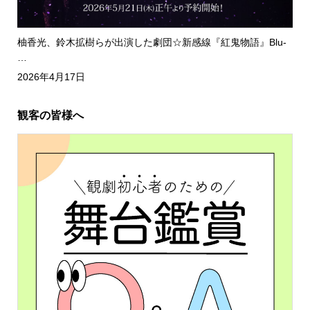
柚香光、鈴木拡樹らが出演した劇団☆新感線『紅鬼物語』Blu-
…
2026年4月17日
観客の皆様へ