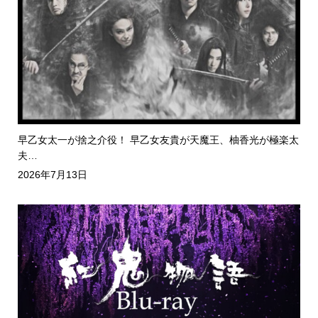
早乙女太一が捨之介役！ 早乙女友貴が天魔王、柚香光が極楽太
夫…
2026年7月13日