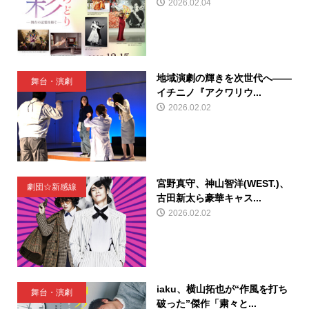
2026.02.04
地域演劇の輝きを次世代へ――
舞台・演劇
イチニノ『アクワリウ...
2026.02.02
宮野真守、神山智洋(WEST.)、
劇団☆新感線
古田新太ら豪華キャス...
2026.02.02
iaku、横山拓也が“作風を打ち
舞台・演劇
破った”傑作「粛々と...