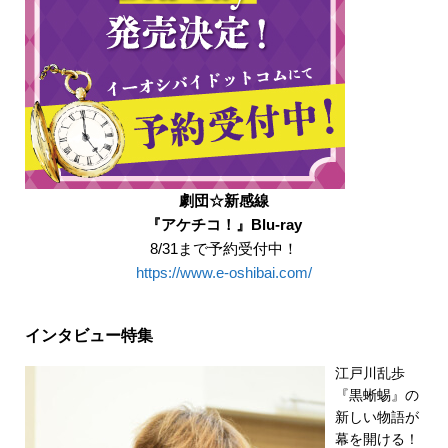
劇団☆新感線
『アケチコ！』Blu-ray
8/31まで予約受付中！
https://www.e-oshibai.com/
インタビュー特集
江戸川乱歩
『黒蜥蜴』の
新しい物語が
幕を開ける！