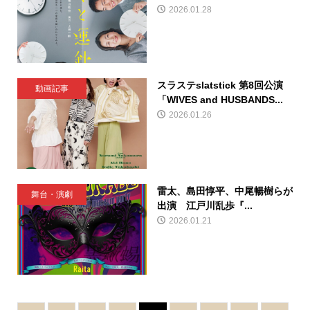
2026.01.28
スラステslatstick 第8回公演
動画記事
「WIVES and HUSBANDS...
2026.01.26
雷太、島田惇平、中尾暢樹らが
舞台・演劇
出演 江戸川乱歩『...
2026.01.21