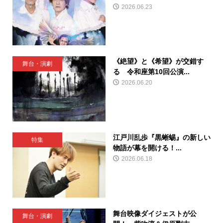
2026.06.23
《絶望》と《希望》が交錯す
舞台・演劇
る 令和座第10回公演...
2026.06.20
江戸川乱歩『黒蜥蜴』の新しい
特集
物語が幕を開ける！...
2026.06.18
舞台映像ダイジェストが公
舞台・演劇