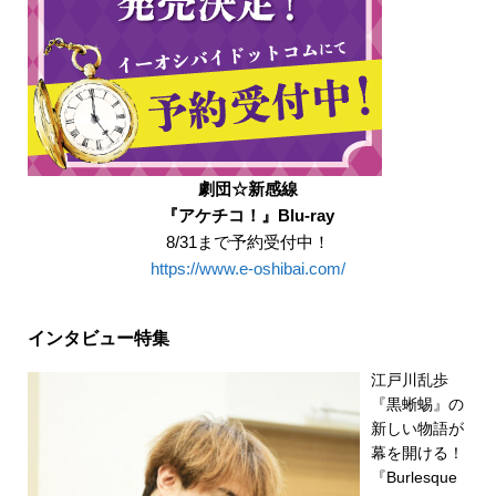
劇団☆新感線
『アケチコ！』Blu-ray
8/31まで予約受付中！
https://www.e-oshibai.com/
インタビュー特集
江戸川乱歩
『黒蜥蜴』の
新しい物語が
幕を開ける！
『Burlesque