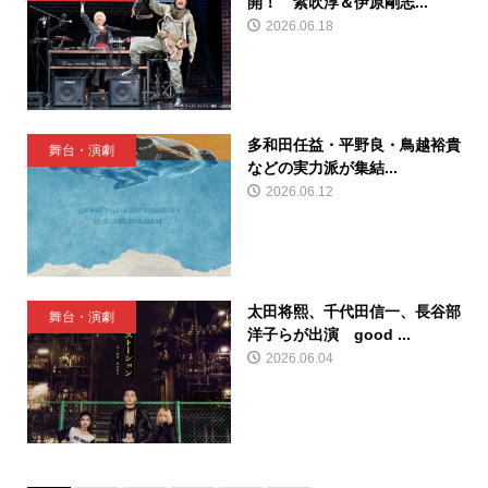
開！ 紫吹淳＆伊原剛志...
2026.06.18
多和田任益・平野良・鳥越裕貴
舞台・演劇
などの実力派が集結...
2026.06.12
太田将熙、千代田信一、長谷部
舞台・演劇
洋子らが出演 good ...
2026.06.04