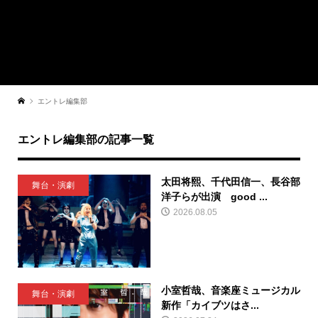
エントレ編集部
エントレ編集部の記事一覧
太田将熙、千代田信一、長谷部
舞台・演劇
洋子らが出演 good ...
2026.08.05
小室哲哉、音楽座ミュージカル
舞台・演劇
新作「カイブツはさ...