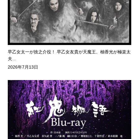
早乙女太一が捨之介役！ 早乙女友貴が天魔王、柚香光が極楽太
夫…
2026年7月13日