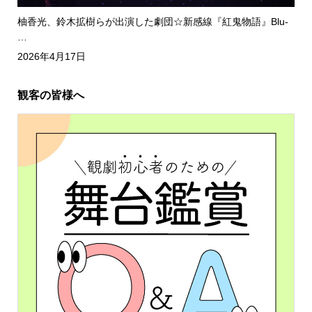
柚香光、鈴木拡樹らが出演した劇団☆新感線『紅鬼物語』Blu-
…
2026年4月17日
観客の皆様へ