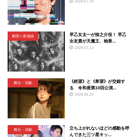
2026.07.24
早乙女太一が捨之介役！ 早乙
劇団☆新感線
女友貴が天魔王、柚香...
2026.07.13
《絶望》と《希望》が交錯す
舞台・演劇
る 令和座第10回公演...
2026.06.24
立ち上がれないほどの感動を呼
舞台・演劇
んできた三ツ星キッ...