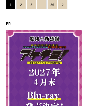
1
2
3
…
86

PR