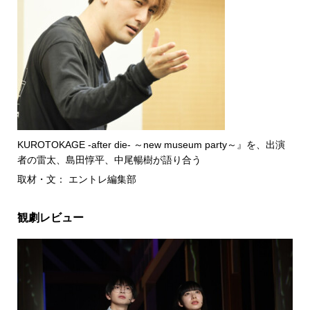
KUROTOKAGE -after die- ～new museum party～』を、出演
者の雷太、島田惇平、中尾暢樹が語り合う
取材・文： エントレ編集部
観劇レビュー