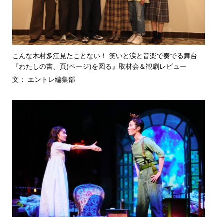
こんな木村多江見たことない！ 笑いと涙と音楽で奏でる舞台
『わたしの書、頁(ページ)を図る』取材会＆観劇レビュー
文： エントレ編集部