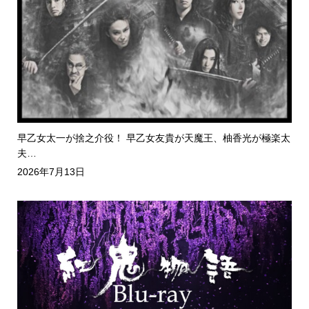
早乙女太一が捨之介役！ 早乙女友貴が天魔王、柚香光が極楽太
夫…
2026年7月13日