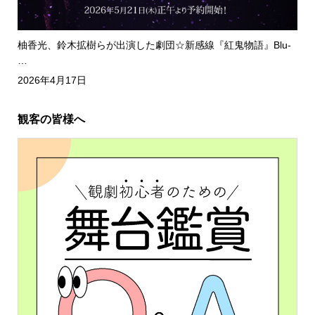
柚香光、鈴木拡樹らが出演した劇団☆新感線『紅鬼物語』Blu-
…
2026年4月17日
観客の皆様へ