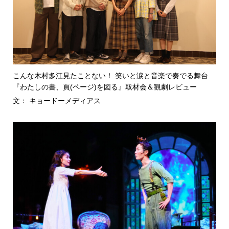
こんな木村多江見たことない！ 笑いと涙と音楽で奏でる舞台
『わたしの書、頁(ページ)を図る』取材会＆観劇レビュー
文： キョードーメディアス