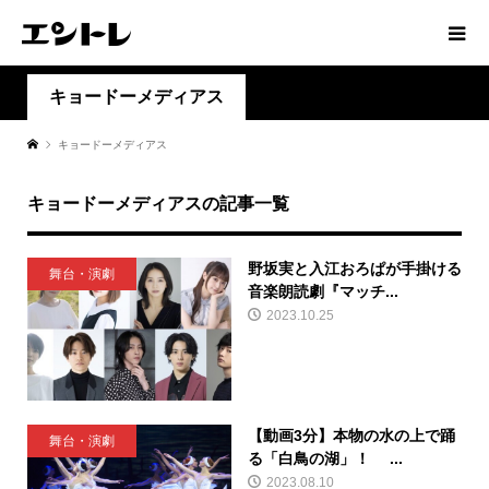
キョードーメディアス
キョードーメディアス
キョードーメディアスの記事一覧
野坂実と入江おろぱが手掛ける
舞台・演劇
音楽朗読劇『マッチ...
2023.10.25
【動画3分】本物の水の上で踊
舞台・演劇
る「白鳥の湖」！ ...
2023.08.10