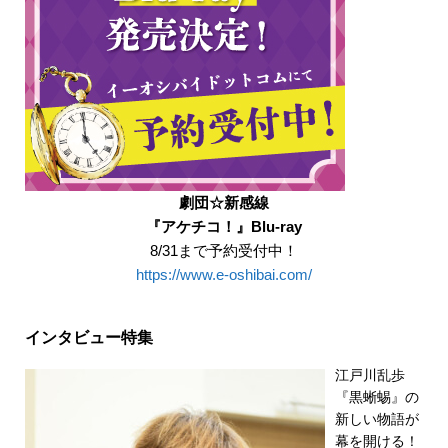
劇団☆新感線
『アケチコ！』Blu-ray
8/31まで予約受付中！
https://www.e-oshibai.com/
インタビュー特集
江戸川乱歩
『黒蜥蜴』の
新しい物語が
幕を開ける！