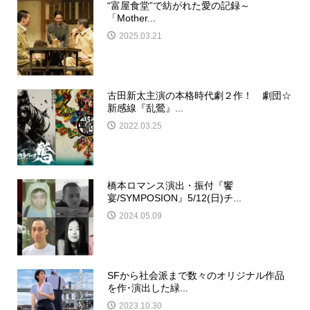
“富屋食堂”で紡がれた愛の記録～
「Mother...
2025.03.21
古田新太主演の本格時代劇２作！ 劇団☆
新感線『乱鶯』...
2022.03.25
橋本ロマンス演出・振付『饗
宴/SYMPOSION』5/12(日)チ...
2024.05.09
SFから社会派まで数々のオリジナル作品
を作･演出した緑...
2023.10.30