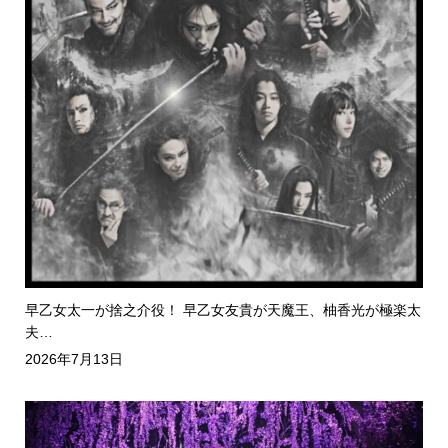
早乙女太一が捨之介役！ 早乙女友貴が天魔王、柚香光が極楽太
夫…
2026年7月13日