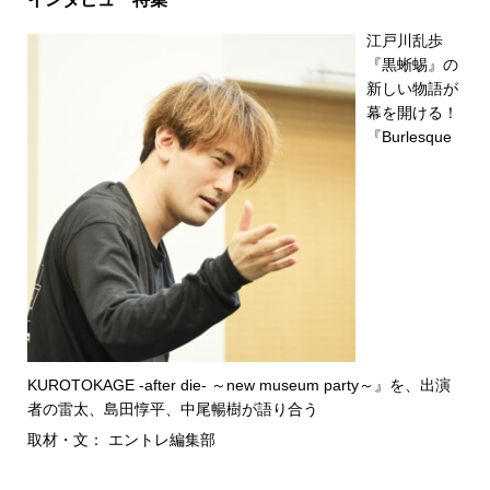
江戸川乱歩
『黒蜥蜴』の
新しい物語が
幕を開ける！
『Burlesque
KUROTOKAGE -after die- ～new museum party～』を、出演
者の雷太、島田惇平、中尾暢樹が語り合う
取材・文： エントレ編集部