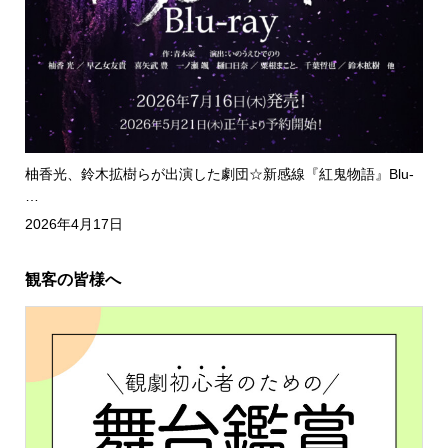
柚香光、鈴木拡樹らが出演した劇団☆新感線『紅鬼物語』Blu-
…
2026年4月17日
観客の皆様へ