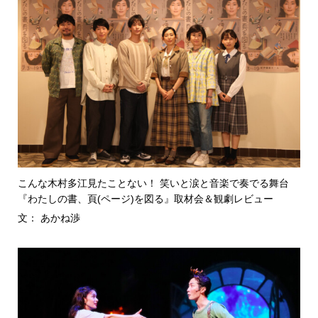
こんな木村多江見たことない！ 笑いと涙と音楽で奏でる舞台
『わたしの書、頁(ページ)を図る』取材会＆観劇レビュー
文： あかね渉