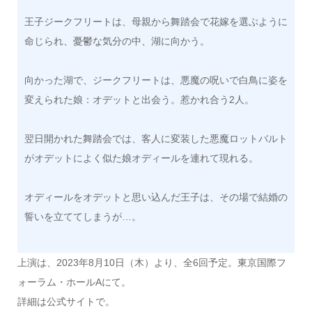
王子ジークフリートは、母親から舞踏会で花嫁を選ぶように
命じられ、憂鬱な気分の中、湖に向かう。
向かった湖で、ジークフリートは、悪魔の呪いで白鳥に姿を
変えられた娘：オデットと出会う。惹かれ合う2人。
翌日開かれた舞踏会では、客人に変装した悪魔ロットバルト
がオデットによく似た娘オディールを連れて現れる。
オディールをオデットと思い込んだ王子は、その場で結婚の
誓いを立ててしまうが…。
上演は、2023年8月10日（木）より、全6回予定。東京国際フ
ォーラム・ホールAにて。
詳細は公式サイトで。