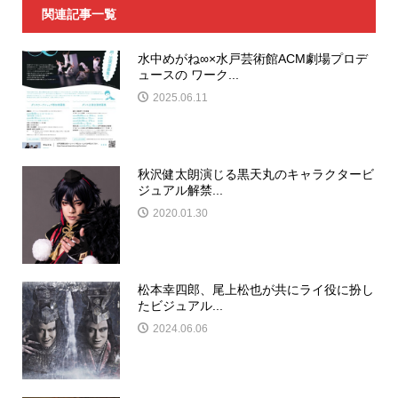
関連記事一覧
水中めがね∞×水戸芸術館ACM劇場プロデ
ュースの ワーク...
2025.06.11
秋沢健太朗演じる黒天丸のキャラクタービ
ジュアル解禁...
2020.01.30
松本幸四郎、尾上松也が共にライ役に扮し
たビジュアル...
2024.06.06