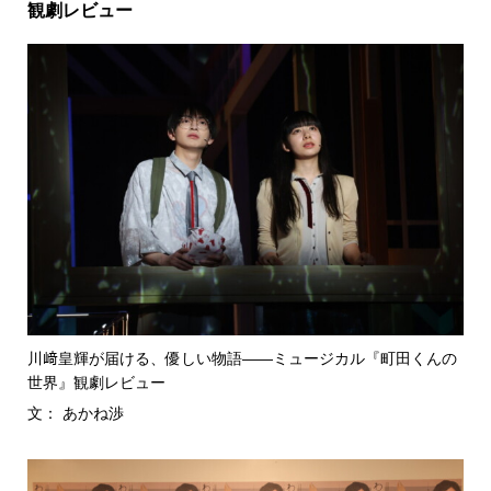
観劇レビュー
川﨑皇輝が届ける、優しい物語――ミュージカル『町田くんの
世界』観劇レビュー
文： あかね渉