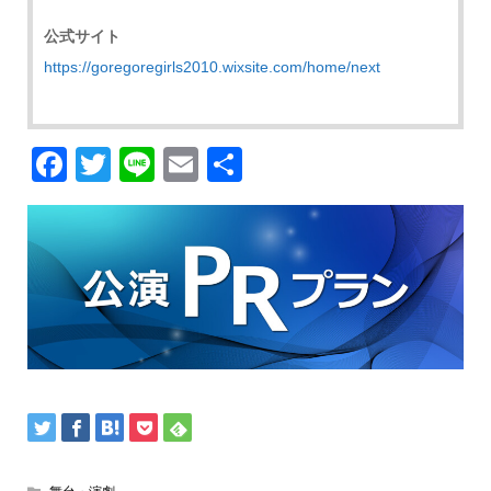
公式サイト
https://goregoregirls2010.wixsite.com/home/next
Facebook
Twitter
Line
Email
共
有