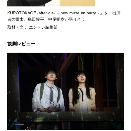
KUROTOKAGE -after die- ～new museum party～』を、出演
者の雷太、島田惇平、中尾暢樹が語り合う
取材・文： エントレ編集部
観劇レビュー