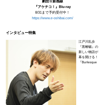
劇団☆新感線
『アケチコ！』Blu-ray
8/31まで予約受付中！
https://www.e-oshibai.com/
インタビュー特集
江戸川乱歩
『黒蜥蜴』の
新しい物語が
幕を開ける！
『Burlesque