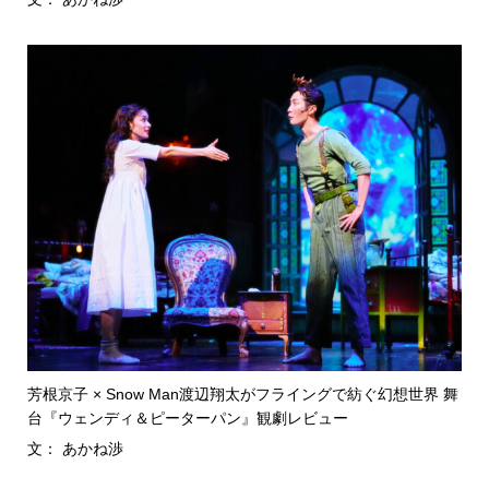
芳根京子 × Snow Man渡辺翔太がフライングで紡ぐ幻想世界 舞
台『ウェンディ＆ピーターパン』観劇レビュー
文： あかね渉