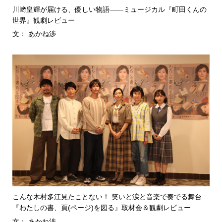
川﨑皇輝が届ける、優しい物語――ミュージカル『町田くんの
世界』観劇レビュー
文： あかね渉
こんな木村多江見たことない！ 笑いと涙と音楽で奏でる舞台
『わたしの書、頁(ページ)を図る』取材会＆観劇レビュー
文： あかね渉