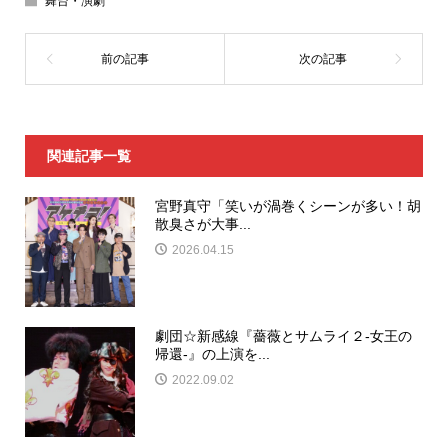
舞台・演劇
関連記事一覧
宮野真守「笑いが渦巻くシーンが多い！胡
散臭さが大事...
2026.04.15
劇団☆新感線『薔薇とサムライ２-女王の
帰還-』の上演を...
2022.09.02