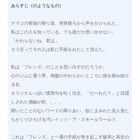
あらすじ（のようなもの）
ナマコの密漁の帰り道、突然後ろから声をかけられた。
私はこの人を知っている。でも誰だか思い出せない。
「かわらないね、君は」
そう言ってその人は私に手紙をわたして消えた。
私は「フレンズ」のことを思い出すのだろうか。
心のジムに通う男、地盤のやわらかいところに徳を積み続け
る女、
オリジナルっぽい慣用句を吐く坊主、「だーれだ？」と目隠
しされた感触が鉄、、、。
聞いたことのないワードの罵りあい、欲にまみれた泥人形た
ちがくりひろげる汚いイッツ・ア・スモールワールド。
これは「フレンズ」と一通の手紙が巻き起こす破局と再生の