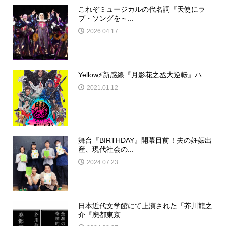
これぞミュージカルの代名詞『天使にラ
ブ・ソングを～...
2026.04.17
Yellow⚡️新感線『月影花之丞大逆転』ハ...
2021.01.12
舞台『BIRTHDAY』開幕目前！夫の妊娠出
産、現代社会の...
2024.07.23
日本近代文学館にて上演された「芥川龍之
介『廃都東京...