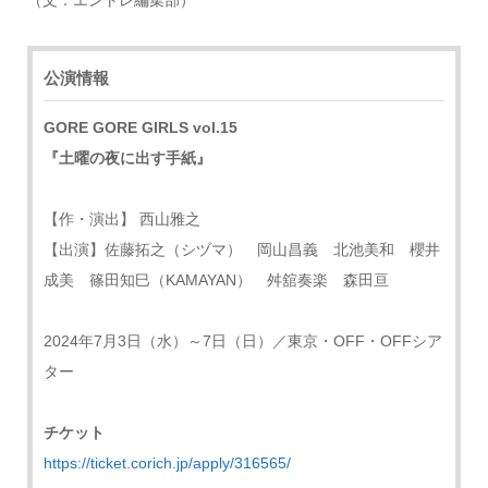
（文：エントレ編集部）
公演情報
GORE GORE GIRLS vol.15
『土曜の夜に出す手紙』
【作・演出】 西山雅之
【出演】佐藤拓之（シヅマ） ​岡山昌義 北池美和 櫻井
成美 篠田知巳（KAMAYAN） 舛舘奏楽 森田亘
2024年7月3日（水）～7日（日）／東京・OFF・OFFシア
ター
チケット
https://ticket.corich.jp/apply/316565/