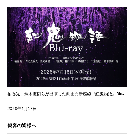
柚香光、鈴木拡樹らが出演した劇団☆新感線『紅鬼物語』Blu-
…
2026年4月17日
観客の皆様へ