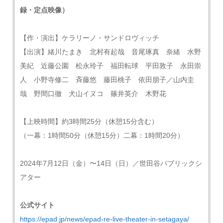
録・定点映像）
【作・演出】ケラリーノ・サンドロヴィッチ
【出演】緒川たまき 北村有起哉 音尾琢真 奈緒 水野
美紀 近藤公園 松永玲子 福田転球 平田敦子 永田崇
人 小野寺修二 斉藤悠 藤田桃子 依田朋子／山内圭
哉 野間口徹 犬山イヌコ 篠井英介 木野花
【上映時間】約3時間25分（休憩15分含む）
（一幕：1時間50分（休憩15分）二幕：1時間20分）
2024年7月12日（金）〜14日（日）／世田谷パブリックシ
アター
公式サイト
https://epad.jp/news/epad-re-live-theater-in-setagaya/