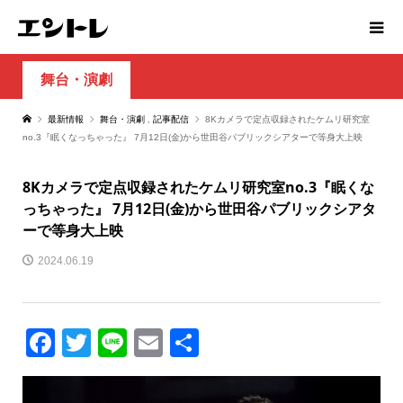
舞台・演劇
最新情報
舞台・演劇
,
記事配信
8Kカメラで定点収録されたケムリ研究室
no.3『眠くなっちゃった』 7月12日(金)から世田谷パブリックシアターで等身大上映
8Kカメラで定点収録されたケムリ研究室no.3『眠くな
っちゃった』 7月12日(金)から世田谷パブリックシアタ
ーで等身大上映
2024.06.19
Facebook
Twitter
Line
Email
共
有