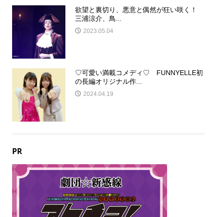
欲望と裏切り、悪意と偶然が狂い咲く！
三浦涼介、鳥...
2023.05.04
♡可愛い満載コメディ♡ FUNNYELLE初
の長編オリジナル作...
2024.04.19
PR