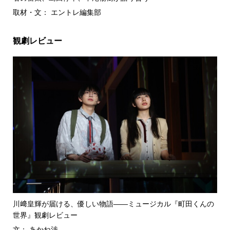
取材・文： エントレ編集部
観劇レビュー
川﨑皇輝が届ける、優しい物語――ミュージカル『町田くんの
世界』観劇レビュー
文： あかね渉