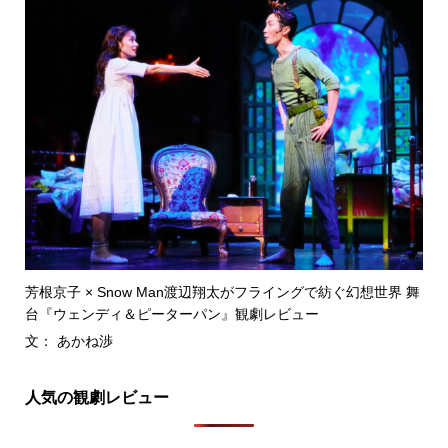
芳根京子 × Snow Man渡辺翔太がフライングで紡ぐ幻想世界 舞
台『ウェンディ＆ピーターパン』観劇レビュー
文： あかね渉
人気の観劇レビュー