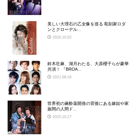
美しい大理石の乙女像を巡る 彫刻家ロダ
ンとクローデル...
2020.10.02
鈴木壮麻、湖月わたる、大原櫻子らが豪華
共演！ 『BROA...
2021.08.16
世界初の麻酔薬開発の背後にある嫁姑や家
族間の人間ド...
2025.10.27