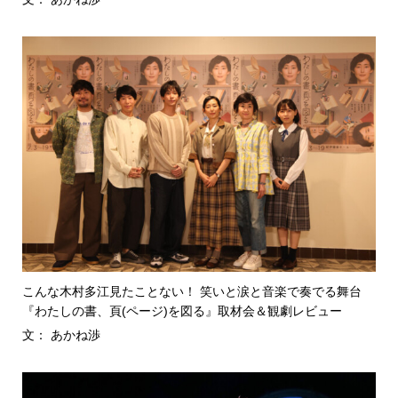
こんな木村多江見たことない！ 笑いと涙と音楽で奏でる舞台
『わたしの書、頁(ページ)を図る』取材会＆観劇レビュー
文： あかね渉