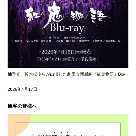
柚香光、鈴木拡樹らが出演した劇団☆新感線『紅鬼物語』Blu-
…
2026年4月17日
観客の皆様へ