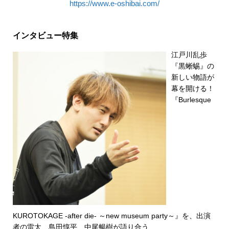
https://www.e-oshibai.com/
インタビュー特集
江戸川乱歩
『黒蜥蜴』の
新しい物語が
幕を開ける！
『Burlesque
KUROTOKAGE -after die- ～new museum party～』を、出演
者の雷太、島田惇平、中尾暢樹が語り合う