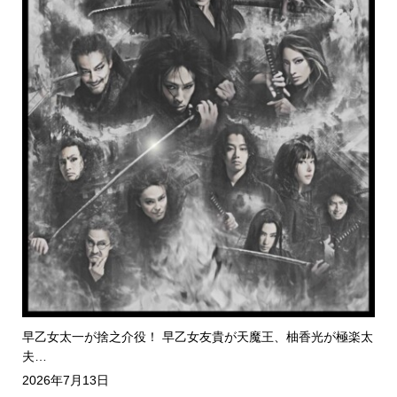
早乙女太一が捨之介役！ 早乙女友貴が天魔王、柚香光が極楽太
夫…
2026年7月13日