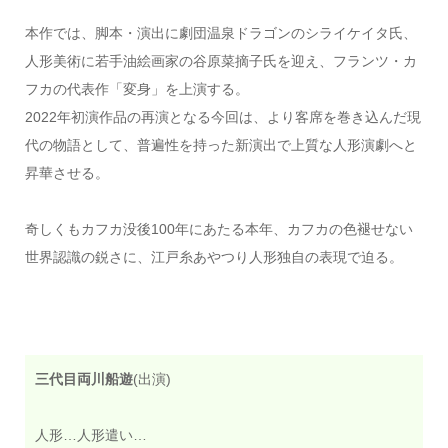
本作では、脚本・演出に劇団温泉ドラゴンのシライケイタ氏、
人形美術に若手油絵画家の谷原菜摘子氏を迎え、フランツ・カ
フカの代表作「変身」を上演する。
2022年初演作品の再演となる今回は、より客席を巻き込んだ現
代の物語として、普遍性を持った新演出で上質な人形演劇へと
昇華させる。
奇しくもカフカ没後100年にあたる本年、カフカの色褪せない
世界認識の鋭さに、江戸糸あやつり人形独自の表現で迫る。
三代目両川船遊
(出演)
人形…人形遣い…