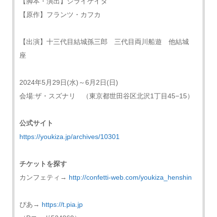
【脚本・演出】シライケイタ
【原作】フランツ・カフカ
【出演】十三代目結城孫三郎 三代目両川船遊 他結城
座
2024年5月29日(水)～6月2日(日)
会場:ザ・スズナリ （東京都世田谷区北沢1丁目45−15）
公式サイト
https://youkiza.jp/archives/10301
チケットを探す
カンフェティ→
http://confetti-web.com/youkiza_henshin
ぴあ→
https://t.pia.jp