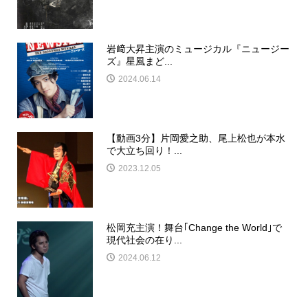
岩﨑大昇主演のミュージカル『ニュージー
ズ』星風まど...
2024.06.14
【動画3分】片岡愛之助、尾上松也が本水
で大立ち回り！...
2023.12.05
松岡充主演！舞台｢Change the World｣で
現代社会の在り...
2024.06.12