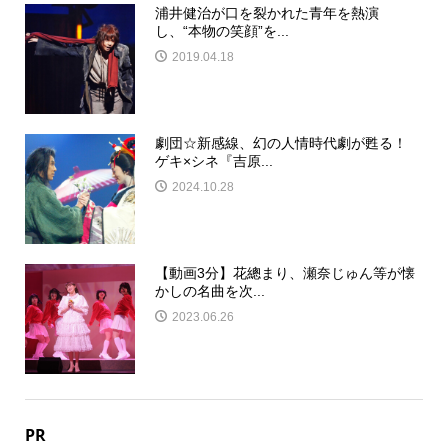
浦井健治が口を裂かれた青年を熱演
し、“本物の笑顔”を...
2019.04.18
劇団☆新感線、幻の人情時代劇が甦る！
ゲキ×シネ『吉原...
2024.10.28
【動画3分】花總まり、瀬奈じゅん等が懐
かしの名曲を次...
2023.06.26
PR