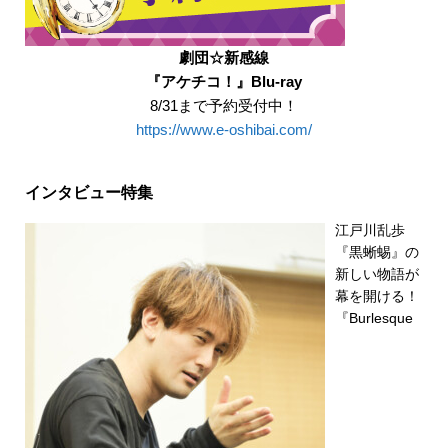
劇団☆新感線
『アケチコ！』Blu-ray
8/31まで予約受付中！
https://www.e-oshibai.com/
インタビュー特集
江戸川乱歩
『黒蜥蜴』の
新しい物語が
幕を開ける！
『Burlesque