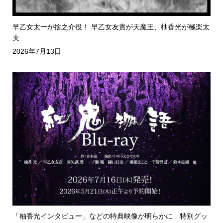
早乙女太一が捨之介役！ 早乙女友貴が天魔王、柚香光が極楽太
夫…
2026年7月13日
「柚香光インタビュー」などの特典映像が明らかに 特別グッ