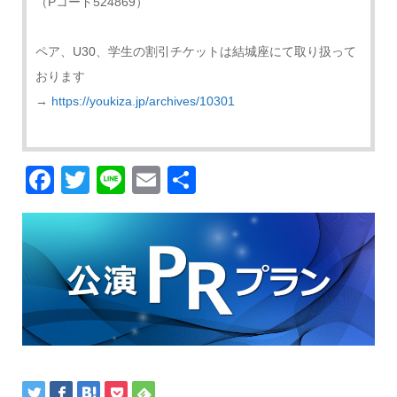
（Pコード524869）
ペア、U30、学生の割引チケットは結城座にて取り扱って
おります
→
https://youkiza.jp/archives/10301
Facebook
Twitter
Line
Email
共
有