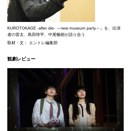
KUROTOKAGE -after die- ～new museum party～』を、出演
者の雷太、島田惇平、中尾暢樹が語り合う
取材・文： エントレ編集部
観劇レビュー