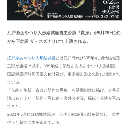
江戸糸あやつり人形結城座自主公演『変身』が5月29日(水)
から下北沢 ザ・スズナリにて上演される。
江戸糸あやつり人形結城座
とは江戸時代(1635年)に初代結城孫
三郎が旗揚げ以来、389年続く伝統ある糸あやつり人形劇団。
国記録選択無形民俗文化財及び、東京都無形文化財に指定され
ている。
「伝統と革新、古典と新作の両輪」を活動指針に掲げ、古典公
演はもとより、新作・写し絵・海外公演等、幅広く公演を重ね
てきた。
2021年6月には結城数馬が十三代目結城孫三郎を襲名し、次世
代へと着実に歩を進めている。