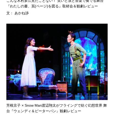
こんな木村多江見たことない！ 笑いと涙と音楽で奏でる舞台
『わたしの書、頁(ページ)を図る』取材会＆観劇レビュー
文： あかね渉
芳根京子 × Snow Man渡辺翔太がフライングで紡ぐ幻想世界 舞
台『ウェンディ＆ピーターパン』観劇レビュー