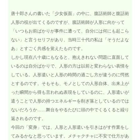
唐十郎さんの書いた「少女仮面」の中に、腹話術師と腹話術
人形の役が出てくるのですが、腹話術師が人形に向かって
「いつもお前ばかりが事件に遭って、自分には何にも起こら
ない」と言うセリフがあり、当時三十代の私は「そうだよな
あ」とすごく共感を覚えたものです。
しかし現在八十歳にもなると、抱えきれない問題に直面して
いるのは自分ばかりで、人形の方は以前と変わらない表情を
している。人形遣いと人形の時間の過ごし方が違うのに愕然
とするのです。そもそも、モノとしての人形自体、出来上が
った瞬間から得も言われぬ表現をしているのに、人形遣いが
遣うことで人形の持つエネルギーを削ぎ落としているのでは
ないだろうか……舞台をやるたびに頭の中でくるくると繰り
返されるのです。
今回の「変身」では、人形と人形遣いを引きはがす作業をし
てみるかなと思っています。メチャクチャに不安で仕方があ