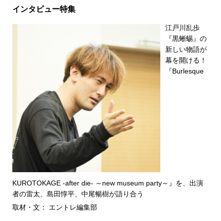
インタビュー特集
江戸川乱歩
『黒蜥蜴』の
新しい物語が
幕を開ける！
『Burlesque
KUROTOKAGE -after die- ～new museum party～』を、出演
者の雷太、島田惇平、中尾暢樹が語り合う
取材・文： エントレ編集部