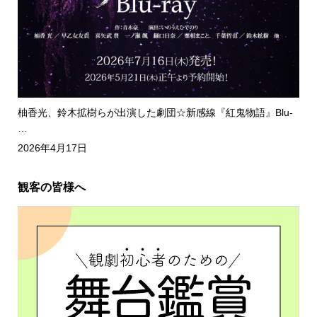
柚香光、鈴木拡樹らが出演した劇団☆新感線『紅鬼物語』Blu-
…
2026年4月17日
観客の皆様へ