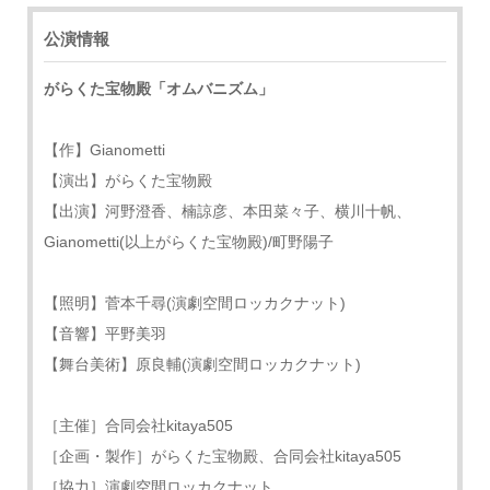
公演情報
がらくた宝物殿「オムバニズム」
【作】Gianometti
【演出】がらくた宝物殿
【出演】河野澄香、楠諒彦、本田菜々子、横川十帆、
Gianometti(以上がらくた宝物殿)/町野陽子
【照明】菅本千尋(演劇空間ロッカクナット)
【音響】平野美羽
【舞台美術】原良輔(演劇空間ロッカクナット)
［主催］合同会社kitaya505
［企画・製作］がらくた宝物殿、合同会社kitaya505
［協力］演劇空間ロッカクナット