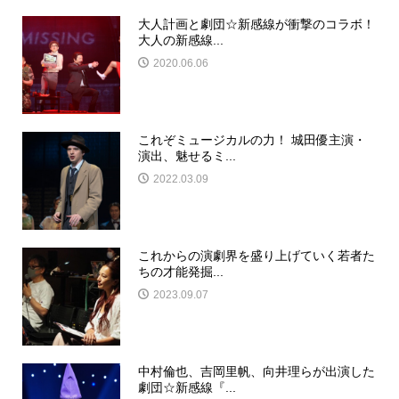
大人計画と劇団☆新感線が衝撃のコラボ！
大人の新感線...
2020.06.06
これぞミュージカルの力！ 城田優主演・
演出、魅せるミ...
2022.03.09
これからの演劇界を盛り上げていく若者た
ちの才能発掘...
2023.09.07
中村倫也、吉岡里帆、向井理らが出演した
劇団☆新感線『...