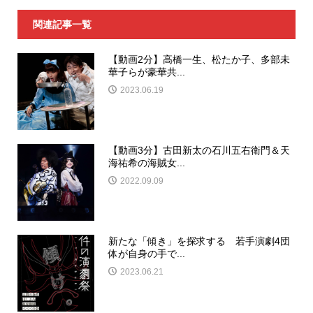
関連記事一覧
【動画2分】高橋一生、松たか子、多部未
華子らが豪華共...
2023.06.19
【動画3分】古田新太の石川五右衛門＆天
海祐希の海賊女...
2022.09.09
新たな「傾き」を探求する 若手演劇4団
体が自身の手で...
2023.06.21