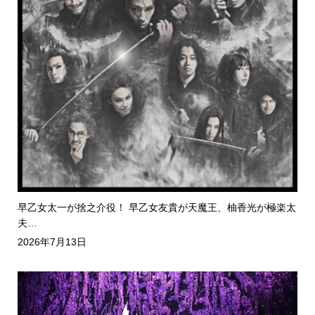
早乙女太一が捨之介役！ 早乙女友貴が天魔王、柚香光が極楽太
夫…
2026年7月13日