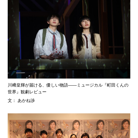
川﨑皇輝が届ける、優しい物語――ミュージカル『町田くんの
世界』観劇レビュー
文： あかね渉