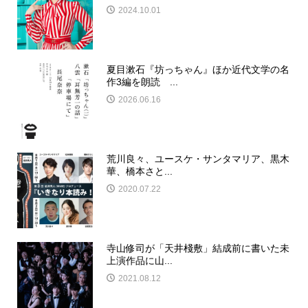
2024.10.01
夏目漱石『坊っちゃん』ほか近代文学の名
作3編を朗読 ...
2026.06.16
荒川良々、ユースケ・サンタマリア、黒木
華、橋本さと...
2020.07.22
寺山修司が「天井棧敷」結成前に書いた未
上演作品に山...
2021.08.12