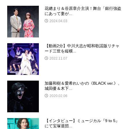
花總まり＆谷原章介主演！舞台「銀行強盗
にあって妻が...
2024.04.03
【動画2分】中川大志が昭和歌謡版リチャ
ード三世を縦横...
2022.11.07
加藤和樹＆愛希れいかの《BLACK ver.》、
城田優＆木下...
2020.02.06
【インタビュー】ミュージカル『9 to 5』
にて宝塚退団...