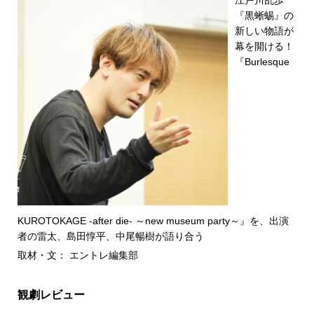
江戸川乱歩
『黒蜥蜴』の
新しい物語が
幕を開ける！
『Burlesque
KUROTOKAGE -after die- ～new museum party～』を、出演
者の雷太、島田惇平、中尾暢樹が語り合う
取材・文： エントレ編集部
観劇レビュー