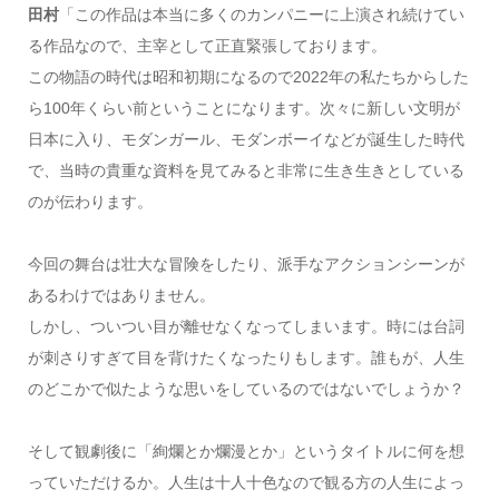
田村
「この作品は本当に多くのカンパニーに上演され続けてい
る作品なので、主宰として正直緊張しております。
この物語の時代は昭和初期になるので2022年の私たちからした
ら100年くらい前ということになります。次々に新しい文明が
日本に入り、モダンガール、モダンボーイなどが誕生した時代
で、当時の貴重な資料を見てみると非常に生き生きとしている
のが伝わります。
今回の舞台は壮大な冒険をしたり、派手なアクションシーンが
あるわけではありません。
しかし、ついつい目が離せなくなってしまいます。時には台詞
が刺さりすぎて目を背けたくなったりもします。誰もが、人生
のどこかで似たような思いをしているのではないでしょうか？
そして観劇後に「絢爛とか爛漫とか」というタイトルに何を想
っていただけるか。人生は十人十色なので観る方の人生によっ