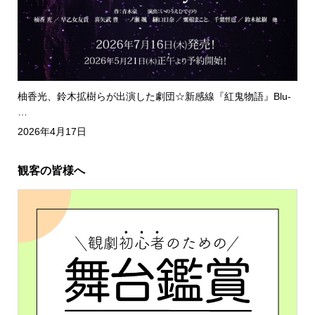
柚香光、鈴木拡樹らが出演した劇団☆新感線『紅鬼物語』Blu-
…
2026年4月17日
観客の皆様へ