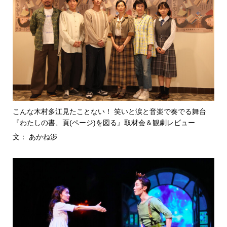
こんな木村多江見たことない！ 笑いと涙と音楽で奏でる舞台
『わたしの書、頁(ページ)を図る』取材会＆観劇レビュー
文： あかね渉