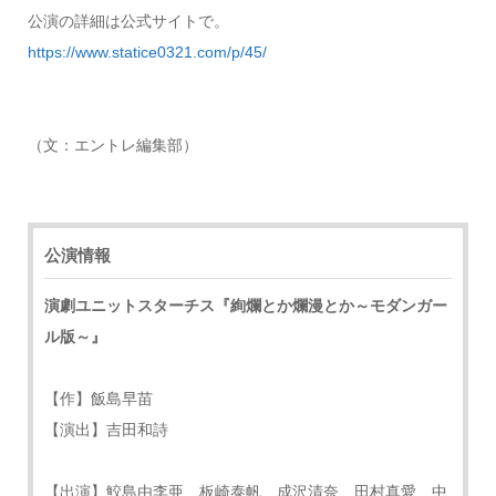
公演の詳細は公式サイトで。
https://www.statice0321.com/p/45/
（文：エントレ編集部）
公演情報
演劇ユニットスターチス『絢爛とか爛漫とか～モダンガー
ル版～』
【作】飯島早苗
【演出】吉田和詩
【出演】鮫島由李亜 板崎泰帆 成沢清奈 田村真愛 中