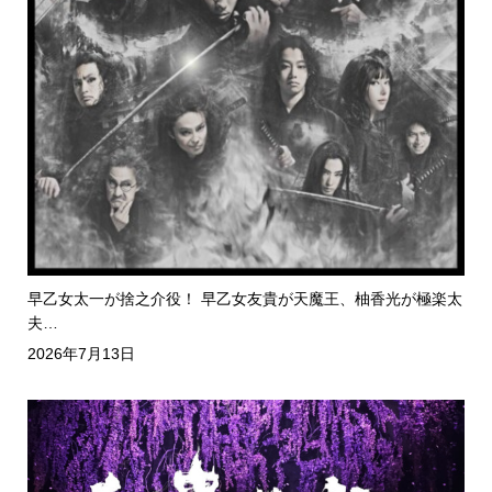
早乙女太一が捨之介役！ 早乙女友貴が天魔王、柚香光が極楽太
夫…
2026年7月13日