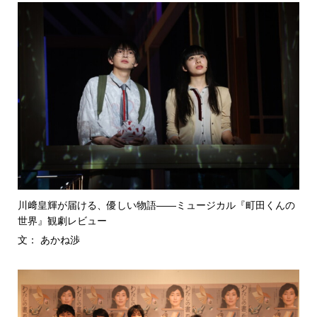
川﨑皇輝が届ける、優しい物語――ミュージカル『町田くんの
世界』観劇レビュー
文： あかね渉