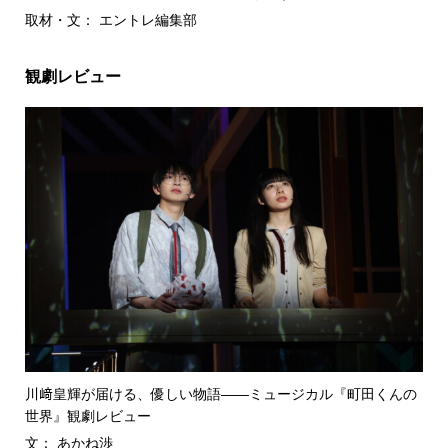
取材・文： エントレ編集部
観劇レビュー
川﨑皇輝が届ける、優しい物語――ミュージカル『町田くんの
世界』観劇レビュー
文： あかね渉