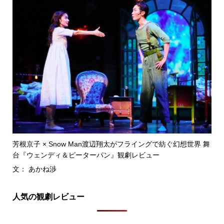
芳根京子 × Snow Man渡辺翔太がフライングで紡ぐ幻想世界 舞
台『ウェンディ＆ピーターパン』観劇レビュー
文： あかね渉
人気の観劇レビュー