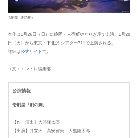
壱劇屋『劇の劇』
本作は1月26日（日）に静岡・人宿町やどりぎ座で上演。1月28
日（火）から東京・下北沢 シアター711で上演される。
詳細は
公式サイト
で。
（文：エントレ編集部）
公演情報
壱劇屋『劇の劇』
【作・演出】大熊隆太郎
【出演】井立天 高安智美 大熊隆太郎