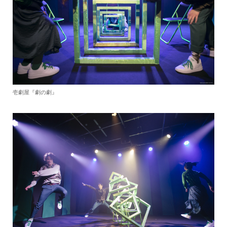
壱劇屋『劇の劇』