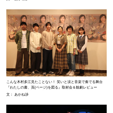
こんな木村多江見たことない！ 笑いと涙と音楽で奏でる舞台
『わたしの書、頁(ページ)を図る』取材会＆観劇レビュー
文： あかね渉