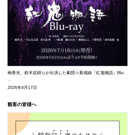
柚香光、鈴木拡樹らが出演した劇団☆新感線『紅鬼物語』Blu-
…
2026年4月17日
観客の皆様へ