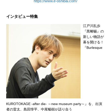
https://www.e-oshibai.com/
インタビュー特集
江戸川乱歩
『黒蜥蜴』の
新しい物語が
幕を開ける！
『Burlesque
KUROTOKAGE -after die- ～new museum party～』を、出演
者の雷太、島田惇平、中尾暢樹が語り合う