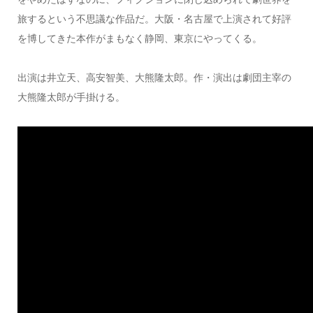
旅するという不思議な作品だ。大阪・名古屋で上演されて好評
を博してきた本作がまもなく静岡、東京にやってくる。
出演は井立天、高安智美、大熊隆太郎。作・演出は劇団主宰の
大熊隆太郎が手掛ける。