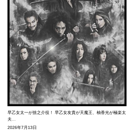
早乙女太一が捨之介役！ 早乙女友貴が天魔王、柚香光が極楽太
夫…
2026年7月13日