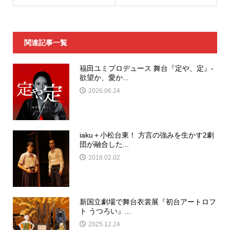
関連記事一覧
福田ユミプロデュース 舞台『定や、定』-
欲望か、愛か...
2026.06.24
iaku＋小松台東！ 方言の強みを生かす2劇
団が融合した...
2018.02.02
新国立劇場で舞台衣裳展『初台アートロフ
ト うつろい』...
2025.12.24