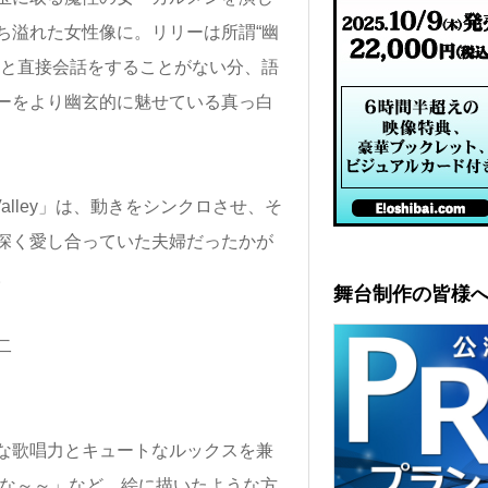
ち溢れた女性像に。リリーは所謂“幽
ちと直接会話をすることがない分、語
ーをより幽玄的に魅せている真っ白
 Valley」は、動きをシンクロさせ、そ
深く愛し合っていた夫婦だったかが
。
舞台制作の皆様
な歌唱力とキュートなルックスを兼
だな～～」など、絵に描いたような方