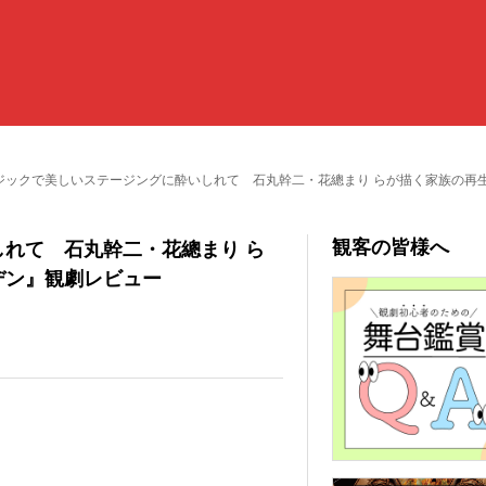
ジックで美しいステージングに酔いしれて 石丸幹二・花總まり らが描く家族の再
観客の皆様へ
れて 石丸幹二・花總まり ら
デン』観劇レビュー