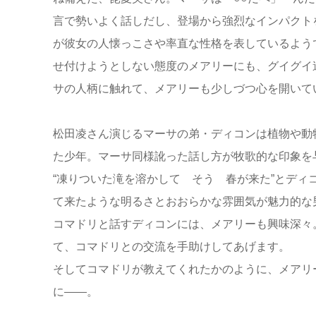
言で勢いよく話しだし、登場から強烈なインパクト
が彼女の人懐っこさや率直な性格を表しているよう
せ付けようとしない態度のメアリーにも、グイグイ
サの人柄に触れて、メアリーも少しづつ心を開いて
松田凌さん演じるマーサの弟・ディコンは植物や動
た少年。マーサ同様訛った話し方が牧歌的な印象を
“凍りついた滝を溶かして そう 春が来た”とディ
て来たような明るさとおおらかな雰囲気が魅力的な
コマドリと話すディコンには、メアリーも興味深々
て、コマドリとの交流を手助けしてあげます。
そしてコマドリが教えてくれたかのように、メアリ
に――。