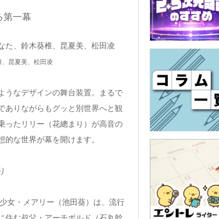
る第一幕
椎、昆夏美、松田凌
ようなデザインの舞台装置。まるで
でありながらもグッと別世界へと観
乗ったリリー（花總まり）が高音の
想的な世界が幕を開けます。
た少女・メアリー（池田葵）は、流行
に住む叔父・アーチボルド（石丸幹