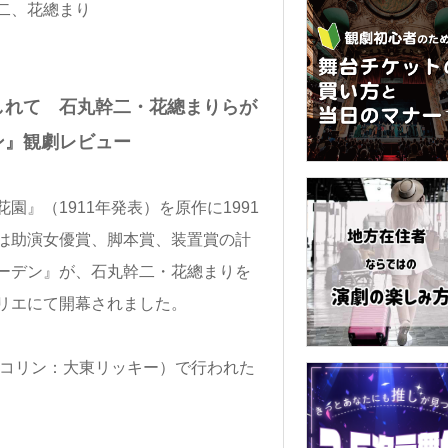
しれて 石丸幹二・花總まりらが
ン』観劇レビュー
』（1911年発表）を原作に1991
は助演女優賞、脚本賞、装置賞の計
ーデン』が、石丸幹二・花總まりを
リエにて開幕されました。
、コリン：大東リッキー）で行われた