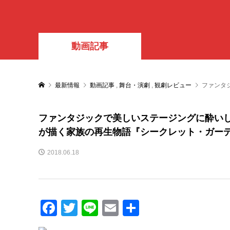
動画記事
最新情報
動画記事
,
舞台・演劇
,
観劇レビュー
ファンタ
ファンタジックで美しいステージングに酔いし
が描く家族の再生物語『シークレット・ガー
2018.06.18
Facebook
Twitter
Line
Email
共
有