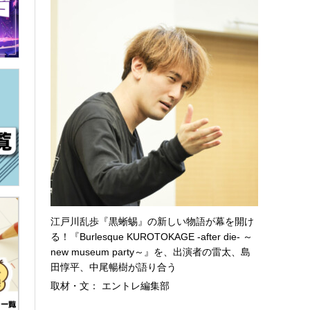
江戸川乱歩『黒蜥蜴』の新しい物語が幕を開け
る！『Burlesque KUROTOKAGE -after die- ～
new museum party～』を、出演者の雷太、島
田惇平、中尾暢樹が語り合う
取材・文： エントレ編集部