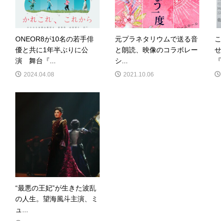
ONEOR8が10名の若手俳
元プラネタリウムで送る音
優と共に1年半ぶりに公
と朗読、映像のコラボレー
演 舞台『...
シ...
『
2024.04.08
2021.10.06
“最悪の王妃”が生きた波乱
の人生。望海風斗主演、ミ
ュ...