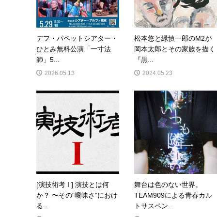
デフ・パペットシアター・
松本悠と緑慎一郎のM2が
ひとみ無料公演「一寸法
岡本太郎とその家族を描く
師」5...
『黒...
2026.05.13
2024.05.23
[演技術考 I ] 演技とは何
舞台は色のない世界。
か？ 〜その“曖昧さ”におけ
TEAM909による青春カル
る...
トサスペン...