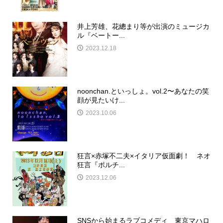
井上芳雄、花總まり等が出演のミュージカ
ル『ベートー...
2023.12.18
noonchan.といっしょ。vol.2〜あなたの笑
顔が見たいけ...
2023.10.06
狂言×赤塚不二夫×イタリア仮面劇！ ネオ
狂言『ポルチ...
2023.12.06
SNSから始まるラブコメディ 東京マハロ