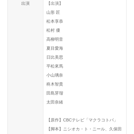
出演
【出演】
山形 匠
松本享恭
松村 優
高柳明音
夏目愛海
日比美思
平松來馬
小山璃奈
柊木智貴
田島芽瑠
太田奈緒
【原作】CBCテレビ「マクラコトバ」
【脚本】ニシオカ・ト・ニール、久保田