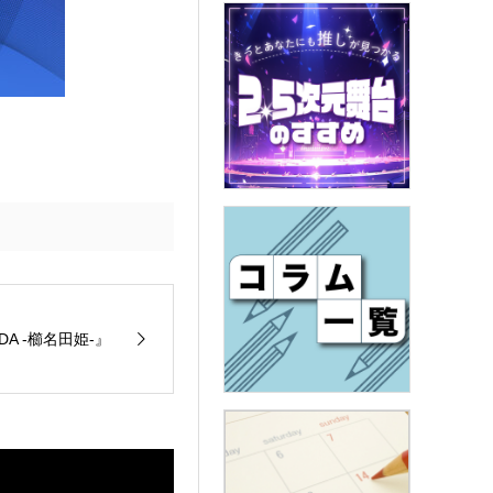
A -櫛名田姫-』