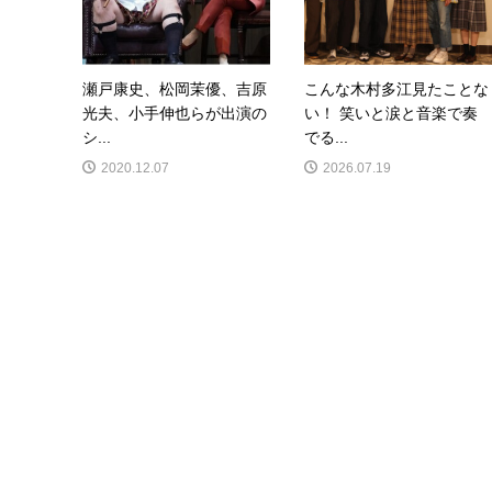
瀬戸康史、松岡茉優、吉原
こんな木村多江見たことな
光夫、小手伸也らが出演の
い！ 笑いと涙と音楽で奏
シ...
でる...
2020.12.07
2026.07.19