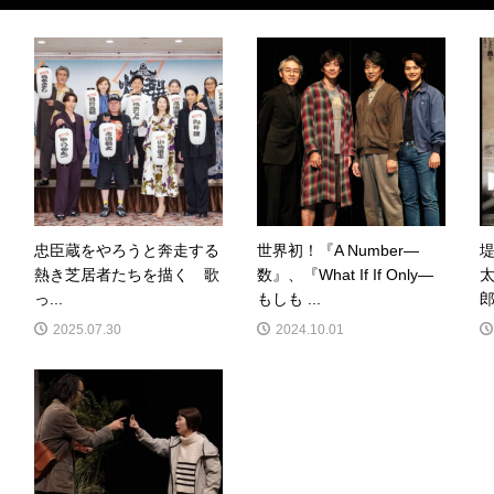
忠臣蔵をやろうと奔走する
世界初！『A Number―
熱き芝居者たちを描く 歌
数』、『What If If Only―
っ...
もしも ...
郎
2025.07.30
2024.10.01