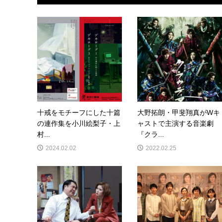
十戒をモチーフにした十篇
大野拓朗・甲斐翔真がWキ
の連作集を小川絵梨子・上
ャストで主演する音楽劇
村...
『クラ...
2024.02.02
2022.02.25