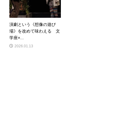
演劇という《想像の遊び
場》を改めて味わえる 文
学座×...
2026.01.13