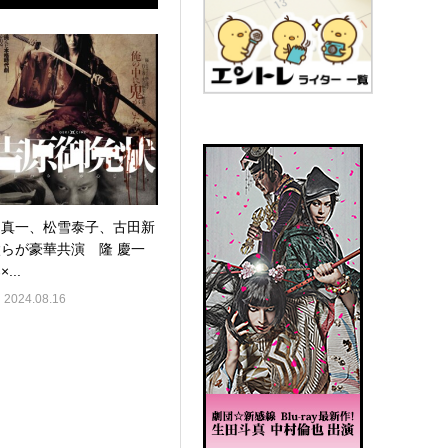
堤真一、松雪泰子、古田新
太らが豪華共演 隆 慶一
×...
2024.08.16