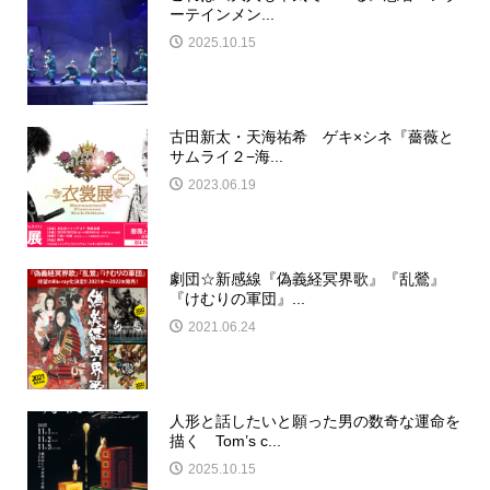
ーテインメン...
2025.10.15
古田新太・天海祐希 ゲキ×シネ『薔薇と
サムライ２−海...
2023.06.19
劇団☆新感線『偽義経冥界歌』『乱鶯』
『けむりの軍団』...
2021.06.24
人形と話したいと願った男の数奇な運命を
描く Tom’s c...
2025.10.15