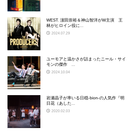
WEST. 濵田崇裕＆神山智洋がW主演 王
林がヒロイン役に...
2024.07.29
ユーモアと温かさが詰まったニール・サイ
モンの傑作 ...
2024.10.04
岩瀬晶子が率いる日穏-bion-の人気作『明
日花（あした...
2020.02.03