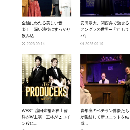
全編にわたる美しい音
安田章大、関西弁で魅せる
楽！ 深い演技にすっかり
アングラの世界─『アリバ
飲み込...
バ』...
2023.09.14
2025.09.19
WEST. 濵田崇裕＆神山智
青年座のベテラン俳優たち
洋がW主演 王林がヒロイ
が集結して新ユニットを結
ン役に...
成...