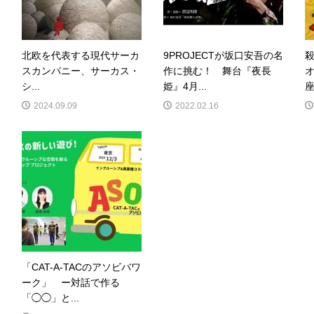
北欧を代表する現代サーカ
9PROJECTが坂口安吾の名
スカンパニー、サーカス・
作に挑む！ 舞台『夜長
シ...
姫』4月...
座
2024.09.09
2022.02.16
「CAT-A-TACのアソビバワ
ーク」 ー対話で作る
「◯◯」と...