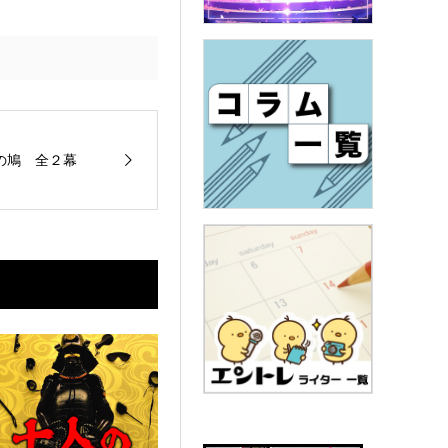
羽の鳩 全２幕