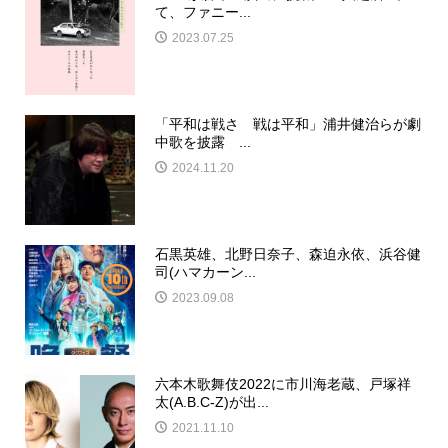
て、ファニー...
2023.07.25
「平和は戦さ 戦は平和」浦井健治らが劇
中歌を披露 ...
2024.11.20
石黒英雄、北野日奈子、森迫永依、浜谷健
司(ハマカーン...
2023.09.08
六本木歌舞伎2022に市川海老蔵、戸塚祥
太(A.B.C-Z)が出...
2021.11.10