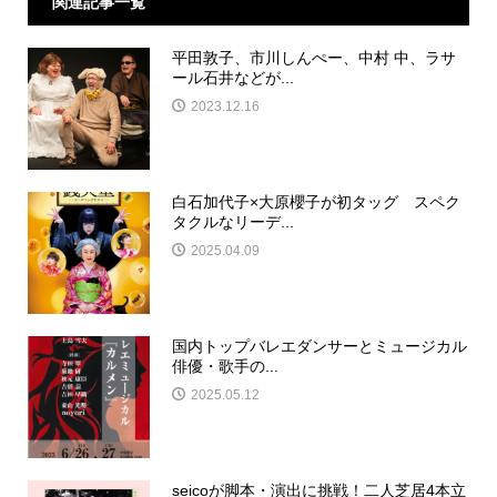
関連記事一覧
平田敦子、市川しんぺー、中村 中、ラサ
ール石井などが...
2023.12.16
白石加代子×大原櫻子が初タッグ スペク
タクルなリーデ...
2025.04.09
国内トップバレエダンサーとミュージカル
俳優・歌手の...
2025.05.12
seicoが脚本・演出に挑戦！二人芝居4本立