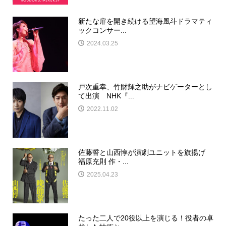
新たな扉を開き続ける望海風斗ドラマティ
ックコンサー...
2024.03.25
戸次重幸、竹財輝之助がナビゲーターとし
て出演 NHK『...
2022.11.02
佐藤誓と山西惇が演劇ユニットを旗揚げ
福原充則 作・...
2025.04.23
たった二人で20役以上を演じる！役者の卓