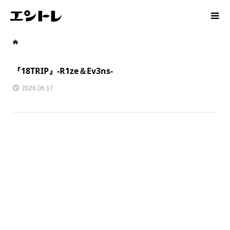
『18TRIP』-R1ze＆Ev3ns-
2026.06.17