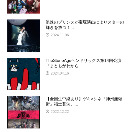
浪速のプリンスが宝塚演出によりスターの
輝きを放つ！...
2024.11.06
TheStoneAgeヘンドリックス第14回公演
『まともがわから...
2024.04.16
【全国生中継あり】ゲキ×シネ『神州無頼
街』福士蒼汰、...
2022.12.22