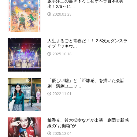
坂手洋二の書き下ろし初オペラ台本&演
出！2/6～11...
2020.01.23
人生まるごと青春だ！！ 2.5次元ダンスラ
イブ「ツキウ...
2025.10.18
「優しい嘘」と「距離感」を描いた会話
劇 演劇ユニッ...
2022.11.01
柚香光、鈴木拡樹などが出演 劇団☆新感
線の“お伽噺”が...
2025.12.04